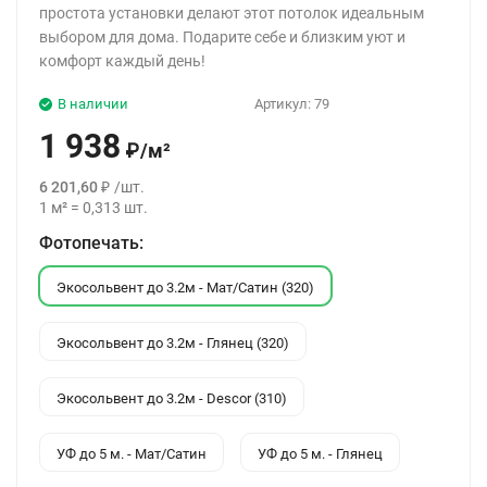
простота установки делают этот потолок идеальным
выбором для дома. Подарите себе и близким уют и
комфорт каждый день!
В наличии
Артикул:
79
1 938
₽
/
м²
6 201,60
₽
/
шт.
1
м²
=
0,313
шт.
Фотопечать:
Экосольвент до 3.2м - Мат/Сатин (320)
Экосольвент до 3.2м - Глянец (320)
Экосольвент до 3.2м - Descor (310)
УФ до 5 м. - Мат/Сатин
УФ до 5 м. - Глянец