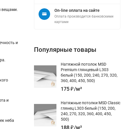
и вещами.
On-line оплата на сайте
Оплата производится банковскими
картами
ечность и
Популярные товары
ра.
Натяжной потолок MSD
Premium глянцевый L303
белый (150, 200, 240, 270, 320,
кого
360, 400, 450, 500)
175
₽
/
м²
юта и
Натяжные потолки MSD Classic
глянец L303 белый (150, 200,
240, 270, 320, 360, 400, 450,
500)
ек неба
188
₽
/
м²