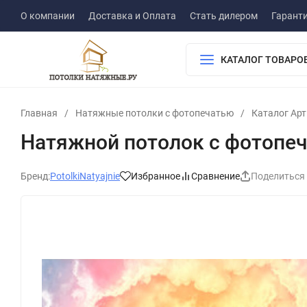
О компании
Доставка и Оплата
Стать дилером
Гарант
КАТАЛОГ ТОВАРО
Главная
/
Натяжные потолки с фотопечатью
/
Каталог Ар
Натяжной потолок с фотопеч
Бренд:
PotolkiNatyajnie
Избранное
Сравнение
Поделиться