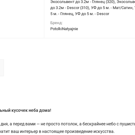
Экосольвент до 3.2м - Глянец (320), Экосольв
до 3.2м - Descor (310), УФ до 5 м. - Мат/Сатин,
5 м. - Глянец, УФ до 5 м. - Descor
Бренд:
PotolkiNatyajnie
ьный кусочек неба дома!
 дня, а перед вами — не просто потолок, а бескрайнее небо с пушис
атит ваш интерьер в настоящее произведение искусства.