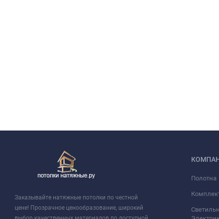
КОМПА
Полотна
Комплек
Заказывайте натяжные потолки по честной
цене! Прозрачное ценообразование, широкий
Светильн
выбор качественных материалов по доступной
Электри