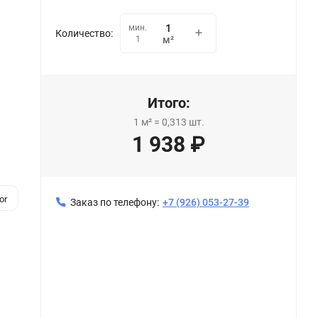
мин.
Количество:
1
м²
Итого:
1
м²
=
0,313
шт.
1 938
₽
or
Заказ по телефону:
+7 (926) 053-27-39