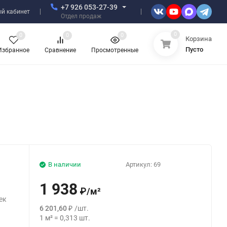
+7 926 053-27-39
й кабинет
Отдел продаж
0
0
0
0
Корзина
Пусто
Избранное
Сравнение
Просмотренные
В наличии
Артикул:
69
1 938
₽
/
м²
ек
6 201,60
₽
/
шт.
м
1
м²
=
0,313
шт.