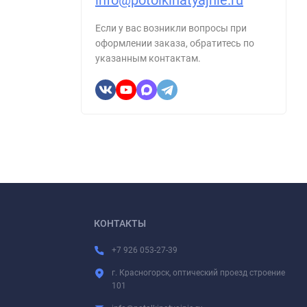
info@potolkinatyajnie.ru
Если у вас возникли вопросы при
оформлении заказа, обратитесь по
указанным контактам.
КОНТАКТЫ
+7 926 053-27-39
г. Красногорск, оптический проезд строение
101