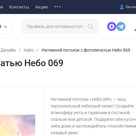
ии
Контакты
Акции
Личны
В
т Дизайн
/
Небо
/
Натяжной потолок с фотопечатью Небо 069
атью Небо 069
Натяжной потолок «Небо 069» — ваш
персональный небесный оазис! Создайте
атмосферу уюта и гармонии в гостиной,
спальне или детской. Подарите себе кусоч
неба дома и наслаждайтесь спокойствие
каждый день!