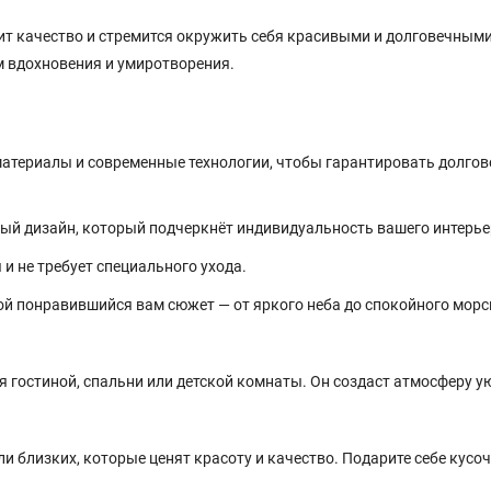
нит качество и стремится окружить себя красивыми и долговечным
м вдохновения и умиротворения.
атериалы и современные технологии, чтобы гарантировать долгов
ый дизайн, который подчеркнёт индивидуальность вашего интерье
и не требует специального ухода.
й понравившийся вам сюжет — от яркого неба до спокойного морс
 гостиной, спальни или детской комнаты. Он создаст атмосферу у
и близких, которые ценят красоту и качество. Подарите себе кусоч