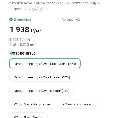
оттенок неба. Закажите сейчас и ощутите свободу и
радость каждый день!
В наличии
Артикул:
65
1 938
₽
/
м²
6 201,60
₽
/
шт.
1
м²
=
0,313
шт.
Фотопечать:
Экосольвент до 3.2м - Мат/Сатин (320)
Экосольвент до 3.2м - Глянец (320)
Экосольвент до 3.2м - Descor (310)
УФ до 5 м. - Мат/Сатин
УФ до 5 м. - Глянец
УФ до 5 м. - Descor