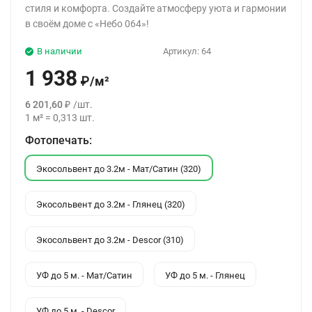
стиля и комфорта. Создайте атмосферу уюта и гармонии
в своём доме с «Небо 064»!
В наличии
Артикул:
64
1 938
₽
/
м²
6 201,60
₽
/
шт.
1
м²
=
0,313
шт.
Фотопечать:
Экосольвент до 3.2м - Мат/Сатин (320)
Экосольвент до 3.2м - Глянец (320)
Экосольвент до 3.2м - Descor (310)
УФ до 5 м. - Мат/Сатин
УФ до 5 м. - Глянец
УФ до 5 м. - Descor