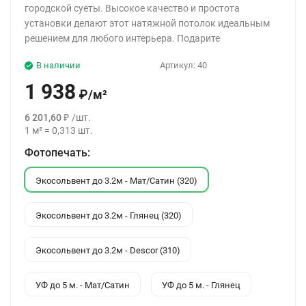
городской суеты. Высокое качество и простота
установки делают этот натяжной потолок идеальным
решением для любого интерьера. Подарите
В наличии
Артикул:
40
1 938
₽
/
м²
6 201,60
₽
/
шт.
1
м²
=
0,313
шт.
Фотопечать:
Экосольвент до 3.2м - Мат/Сатин (320)
Экосольвент до 3.2м - Глянец (320)
Экосольвент до 3.2м - Descor (310)
УФ до 5 м. - Мат/Сатин
УФ до 5 м. - Глянец