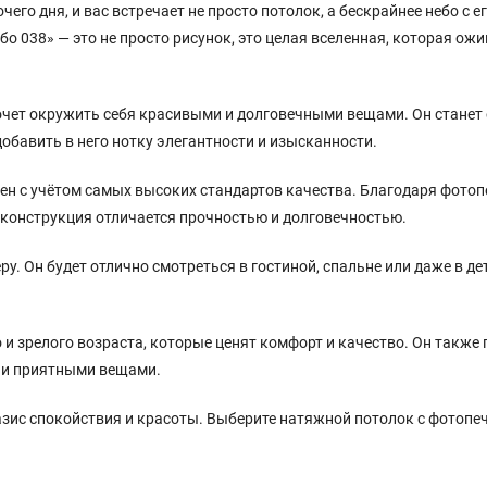
его дня, и вас встречает не просто потолок, а бескрайнее небо с е
 038» — это не просто рисунок, это целая вселенная, которая ожи
 хочет окружить себя красивыми и долговечными вещами. Он стане
добавить в него нотку элегантности и изысканности.
н с учётом самых высоких стандартов качества. Благодаря фотоп
 конструкция отличается прочностью и долговечностью.
. Он будет отлично смотреться в гостиной, спальне или даже в де
и зрелого возраста, которые ценят комфорт и качество. Он также
 и приятными вещами.
азис спокойствия и красоты. Выберите натяжной потолок с фотопе