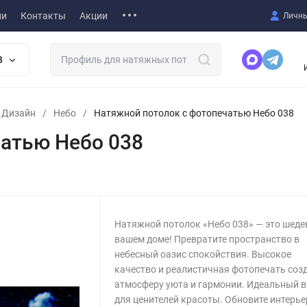
ии
Контакты
Акции
Личны
В
т Дизайн
/
Небо
/
Натяжной потолок с фотопечатью Небо 038
атью Небо 038
Натяжной потолок «Небо 038» — это шеде
вашем доме! Превратите пространство в
небесный оазис спокойствия. Высокое
качество и реалистичная фотопечать соз
атмосферу уюта и гармонии. Идеальный 
для ценителей красоты. Обновите интерье