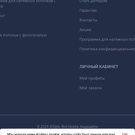
ики для натяжных потолков |
Стать дилером
ка
Гарантии
ент
Контакты
Акции
 потолки с фотопечатью
Программа для натяжных по
Политика конфиденциально
ЛИЧНЫЙ КАБИНЕТ
Мой профиль
Мои заказы
© 2026 InSale. Все права защищены
OK
Мы используем файлы cookie, чтобы сайт был лучше для вас.