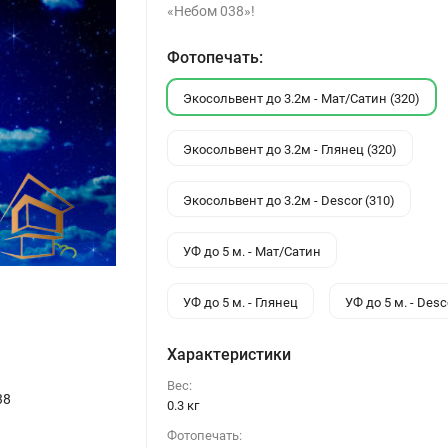
«Небом 038»!
Фотопечать:
Экосольвент до 3.2м - Мат/Сатин (320)
Экосольвент до 3.2м - Глянец (320)
Экосольвент до 3.2м - Descor (310)
УФ до 5 м. - Мат/Сатин
УФ до 5 м. - Глянец
УФ до 5 м. - Desc
Характеристики
Вес:
38
0.3 кг
Фотопечать: