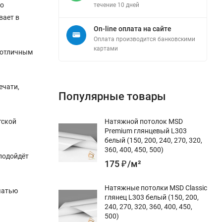
го
течение 10 дней
вает в
On-line оплата на сайте
Оплата производится банковскими
картами
т отличным
ечати,
Популярные товары
тской
Натяжной потолок MSD
Premium глянцевый L303
белый (150, 200, 240, 270, 320,
360, 400, 450, 500)
 подойдёт
175
₽
/
м²
Натяжные потолки MSD Classic
чатью
глянец L303 белый (150, 200,
240, 270, 320, 360, 400, 450,
500)