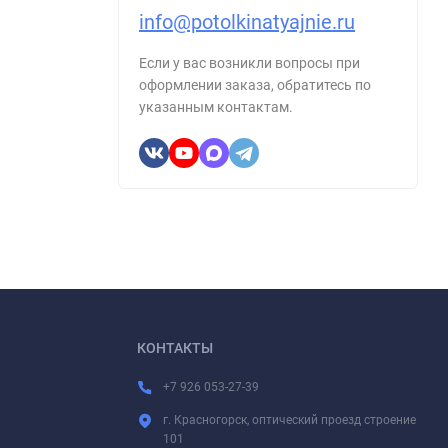
info@potolkinatyajnie.ru
Если у вас возникли вопросы при
оформлении заказа, обратитесь по
указанным контактам.
КОНТАКТЫ
+7 926 053-27-39
г. Красногорск, оптический проезд строение
101