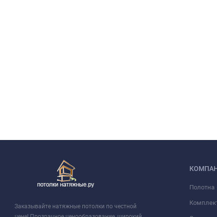
КОМПА
Полотна
Комплек
Заказывайте натяжные потолки по честной
цене! Прозрачное ценообразование, широкий