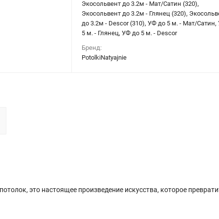
Экосольвент до 3.2м - Мат/Сатин (320),
Экосольвент до 3.2м - Глянец (320), Экосольв
до 3.2м - Descor (310), УФ до 5 м. - Мат/Сатин,
5 м. - Глянец, УФ до 5 м. - Descor
Бренд:
PotolkiNatyajnie
 потолок, это настоящее произведение искусства, которое преврат