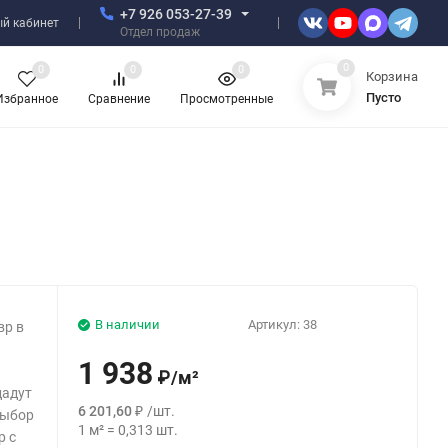
+7 926 053-27-39
й кабинет
Отдел продаж
0
0
0
0
Корзина
Пусто
Избранное
Сравнение
Просмотренные
В наличии
Артикул:
38
вр в
1 938
₽
/
м²
дадут
6 201,60
₽
/
шт.
выбор
1
м²
=
0,313
шт.
р с