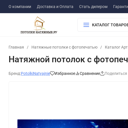
О компании
Доставка и Оплата
Стать дилером
Гарант
КАТАЛОГ ТОВАРО
Главная
/
Натяжные потолки с фотопечатью
/
Каталог Ар
Натяжной потолок с фотопеч
Бренд:
PotolkiNatyajnie
Избранное
Сравнение
Поделиться