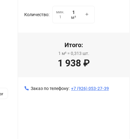
мин.
Количество:
1
м²
Итого:
1
м²
=
0,313
шт.
1 938
₽
Заказ по телефону:
+7 (926) 053-27-39
or