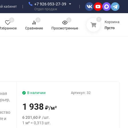
+7 926 053-27-39
й кабинет
Отдел продаж
0
0
0
0
Корзина
Пусто
Избранное
Сравнение
Просмотренные
В наличии
Артикул:
32
сная
рьер,
1 938
₽
/
м²
ество
6 201,60
₽
/
шт.
те и
1
м²
=
0,313
шт.