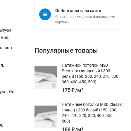
On-line оплата на сайте
Оплата производится банковскими
картами
льзуем
 вид.
льность
Популярные товары
л.
Натяжной потолок MSD
Premium глянцевый L303
белый (150, 200, 240, 270, 320,
360, 400, 450, 500)
175
₽
/
м²
уют. Он
Натяжные потолки MSD Classic
глянец L303 белый (150, 200,
240, 270, 320, 360, 400, 450,
500)
я.
188
₽
/
м²