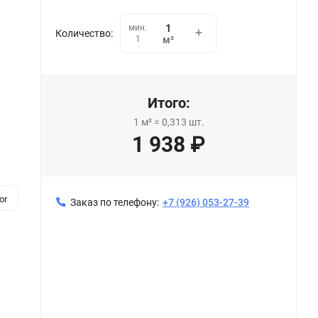
мин.
Количество:
1
м²
Итого:
1
м²
=
0,313
шт.
1 938
₽
or
Заказ по телефону:
+7 (926) 053-27-39