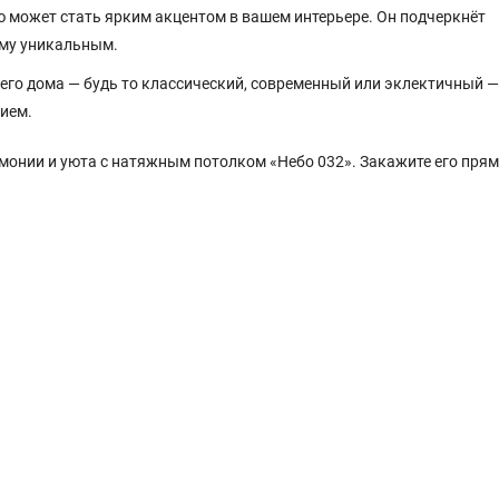
 может стать ярким акцентом в вашем интерьере. Он подчеркнёт
ему уникальным.
его дома — будь то классический, современный или эклектичный —
ием.
монии и уюта с натяжным потолком «Небо 032». Закажите его прям