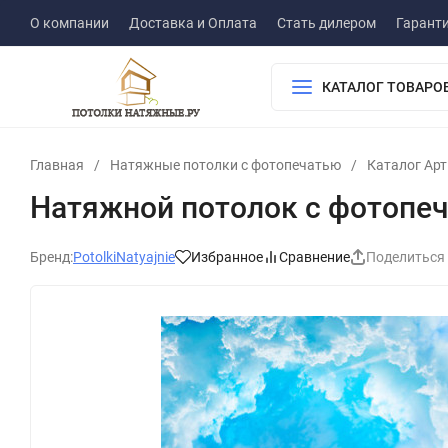
О компании
Доставка и Оплата
Стать дилером
Гарант
КАТАЛОГ ТОВАРО
Главная
/
Натяжные потолки с фотопечатью
/
Каталог Ар
Натяжной потолок с фотопеч
Бренд:
PotolkiNatyajnie
Избранное
Сравнение
Поделиться