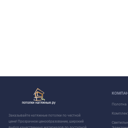
КОМПА
Полотна
Комплек
Заказывайте натяжные потолки по честной
цене! Прозрачное ценообразование, широкий
Светильн
выбор качественных материалов по доступной
Электри