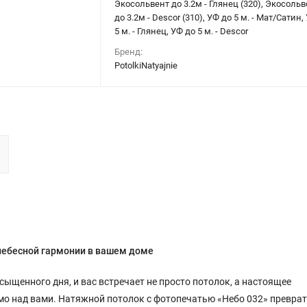
Экосольвент до 3.2м - Глянец (320), Экосольв
до 3.2м - Descor (310), УФ до 5 м. - Мат/Сатин,
5 м. - Глянец, УФ до 5 м. - Descor
Бренд:
PotolkiNatyajnie
небесной гармонии в вашем доме
сыщенного дня, и вас встречает не просто потолок, а настоящее
мо над вами. Натяжной потолок с фотопечатью «Небо 032» превра