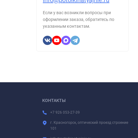
info@potolkinatyajnie.ru
Если у вас возникли вопросы при
оформлении заказа, обратитесь по
указанным контактам.
КОНТАКТЫ
+7 926 053-27-39
г. Красногорск, оптический проезд строение
101