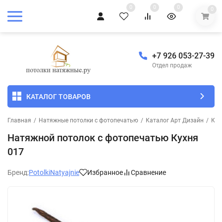
0
0
0
0
+7 926 053-27-39
Отдел продаж
КАТАЛОГ ТОВАРОВ
Главная
/
Натяжные потолки с фотопечатью
/
Каталог Арт Дизайн
/
Кух
Натяжной потолок с фотопечатью Кухня
017
Бренд:
PotolkiNatyajnie
Избранное
Сравнение