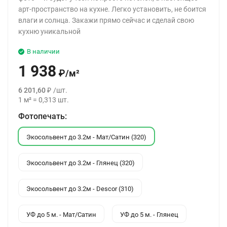
арт-пространство на кухне. Легко установить, не боится
влаги и солнца. Закажи прямо сейчас и сделай свою
кухню уникальной
В наличии
1 938
₽
/
м²
6 201,60
₽
/
шт.
1
м²
=
0,313
шт.
Фотопечать:
Экосольвент до 3.2м - Мат/Сатин (320)
Экосольвент до 3.2м - Глянец (320)
Экосольвент до 3.2м - Descor (310)
УФ до 5 м. - Мат/Сатин
УФ до 5 м. - Глянец