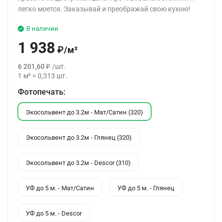
легко моется. Заказывай и преображай свою кухню!
В наличии
1 938
₽
/
м²
6 201,60
₽
/
шт.
1
м²
=
0,313
шт.
Фотопечать:
Экосольвент до 3.2м - Мат/Сатин (320)
Экосольвент до 3.2м - Глянец (320)
Экосольвент до 3.2м - Descor (310)
УФ до 5 м. - Мат/Сатин
УФ до 5 м. - Глянец
УФ до 5 м. - Descor