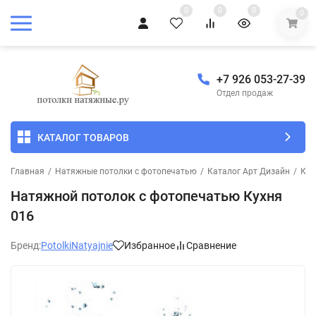
0
0
0
0
+7 926 053-27-39
Отдел продаж
КАТАЛОГ ТОВАРОВ
Главная
/
Натяжные потолки с фотопечатью
/
Каталог Арт Дизайн
/
Кух
Натяжной потолок с фотопечатью Кухня
016
Бренд:
PotolkiNatyajnie
Избранное
Сравнение