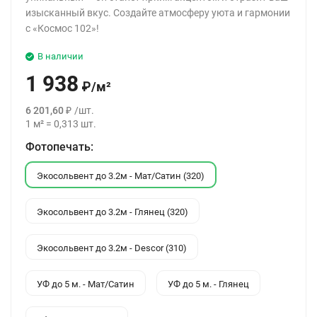
изысканный вкус. Создайте атмосферу уюта и гармонии
с «Космос 102»!
В наличии
1 938
₽
/
м²
6 201,60
₽
/
шт.
1
м²
=
0,313
шт.
Фотопечать:
Экосольвент до 3.2м - Мат/Сатин (320)
Экосольвент до 3.2м - Глянец (320)
Экосольвент до 3.2м - Descor (310)
УФ до 5 м. - Мат/Сатин
УФ до 5 м. - Глянец