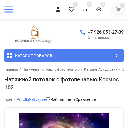
0
0
0
0
+7 926 053-27-39
Отдел продаж
КАТАЛОГ ТОВАРОВ
Главная
/
Натяжные потолки с фотопечатью
/
Каталог Арт Дизайн
/
Кос
Натяжной потолок с фотопечатью Космос
102
Бренд:
PotolkiNatyajnie
Избранное
Сравнение