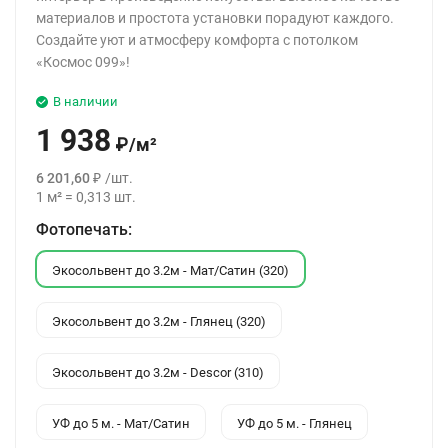
материалов и простота установки порадуют каждого.
Создайте уют и атмосферу комфорта с потолком
«Космос 099»!
В наличии
1 938
₽
/
м²
6 201,60
₽
/
шт.
1
м²
=
0,313
шт.
Фотопечать:
Экосольвент до 3.2м - Мат/Сатин (320)
Экосольвент до 3.2м - Глянец (320)
Экосольвент до 3.2м - Descor (310)
УФ до 5 м. - Мат/Сатин
УФ до 5 м. - Глянец