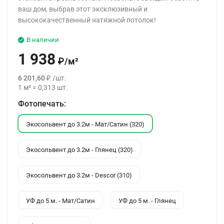
ваш дом, выбрав этот эксклюзивный и
высококачественный натяжной потолок!
В наличии
1 938
₽
/
м²
6 201,60
₽
/
шт.
1
м²
=
0,313
шт.
Фотопечать:
Экосольвент до 3.2м - Мат/Сатин (320)
Экосольвент до 3.2м - Глянец (320)
Экосольвент до 3.2м - Descor (310)
УФ до 5 м. - Мат/Сатин
УФ до 5 м. - Глянец