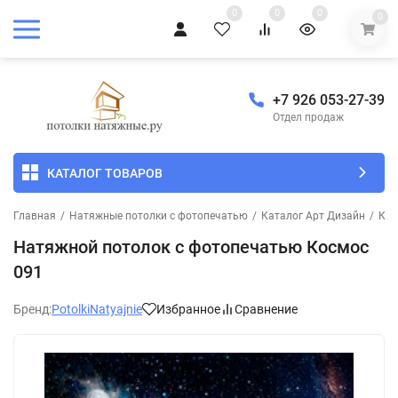
0
0
0
0
+7 926 053-27-39
Отдел продаж
КАТАЛОГ ТОВАРОВ
Главная
/
Натяжные потолки с фотопечатью
/
Каталог Арт Дизайн
/
Кос
Натяжной потолок с фотопечатью Космос
091
Бренд:
PotolkiNatyajnie
Избранное
Сравнение