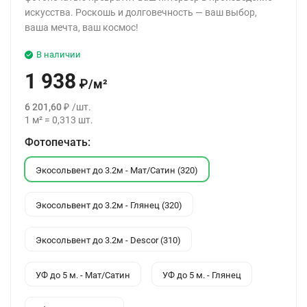
искусства. Роскошь и долговечность — ваш выбор,
ваша мечта, ваш космос!
В наличии
1 938
₽
/
м²
6 201,60
₽
/
шт.
1
м²
=
0,313
шт.
Фотопечать:
Экосольвент до 3.2м - Мат/Сатин (320)
Экосольвент до 3.2м - Глянец (320)
Экосольвент до 3.2м - Descor (310)
УФ до 5 м. - Мат/Сатин
УФ до 5 м. - Глянец