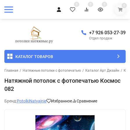
0
0
0
0
+7 926 053-27-39
Отдел продаж
КАТАЛОГ ТОВАРОВ
Главная
/
Натяжные потолки с фотопечатью
/
Каталог Арт Дизайн
/
Кос
Натяжной потолок с фотопечатью Космос
082
Бренд:
PotolkiNatyajnie
Избранное
Сравнение