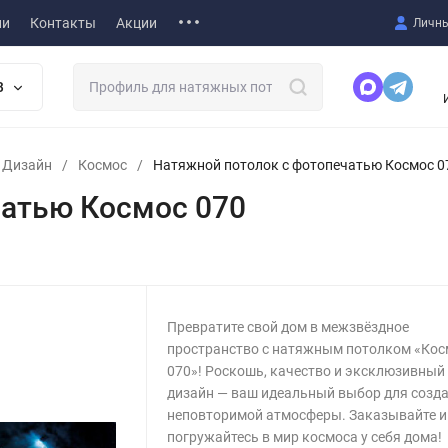
ии
Контакты
Акции
Личны
В
т Дизайн
/
Космос
/
Натяжной потолок с фотопечатью Космос 0
чатью Космос 070
Превратите свой дом в межзвёздное
пространство с натяжным потолком «Кос
070»! Роскошь, качество и эксклюзивный
дизайн — ваш идеальный выбор для созд
неповторимой атмосферы. Заказывайте и
погружайтесь в мир космоса у себя дома!