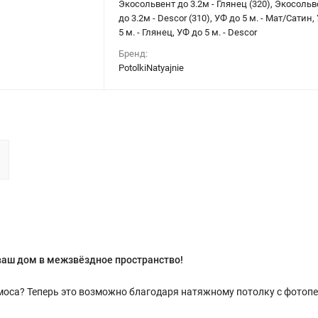
Экосольвент до 3.2м - Глянец (320), Экосольв
до 3.2м - Descor (310), УФ до 5 м. - Мат/Сатин,
5 м. - Глянец, УФ до 5 м. - Descor
Бренд:
PotolkiNatyajnie
ваш дом в межзвёздное пространство!
моса? Теперь это возможно благодаря натяжному потолку с фотоп