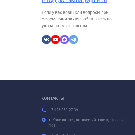
info@potolkinatyajnie.ru
Если у вас возникли вопросы при
оформлении заказа, обратитесь по
указанным контактам.
КОНТАКТЫ
+7 926 053-27-39
г. Красногорск, оптический проезд строение
101