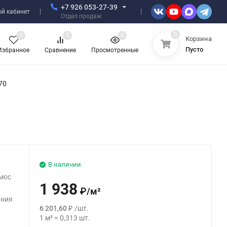
+7 926 053-27-39
й кабинет
Отдел продаж
0
0
0
0
Корзина
Пусто
Избранное
Сравнение
Просмотренные
70
В наличии
мос
1 938
₽
/
м²
ания
6 201,60
₽
/
шт.
1
м²
=
0,313
шт.