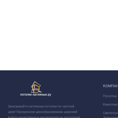
КОМПА
Полотна
Комплек
Заказывайте натяжные потолки по честной
цене! Прозрачное ценообразование, широкий
Светильн
выбор качественных материалов по доступной
Электри