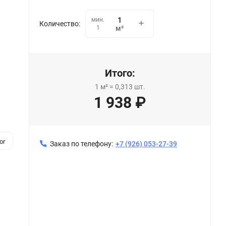
мин.
Количество:
1
м²
Итого:
1
м²
=
0,313
шт.
1 938
₽
or
Заказ по телефону:
+7 (926) 053-27-39