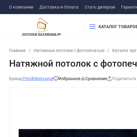
О компании
Доставка и Оплата
Стать дилером
Гарант
КАТАЛОГ ТОВАРО
Главная
/
Натяжные потолки с фотопечатью
/
Каталог Ар
Натяжной потолок с фотопе
Бренд:
PotolkiNatyajnie
Избранное
Сравнение
Поделиться