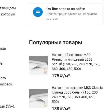
т ваш дом
On-line оплата на сайте
, который
Оплата производится банковскими
картами
Популярные товары
 как
Натяжной потолок MSD
Premium глянцевый L303
Вы
белый (150, 200, 240, 270, 320,
360, 400, 450, 500)
175
₽
/
м²
ного
расотой.
Натяжные потолки MSD Classic
глянец L303 белый (150, 200,
240, 270, 320, 360, 400, 450,
500)
ей (55+).
188
₽
/
м²