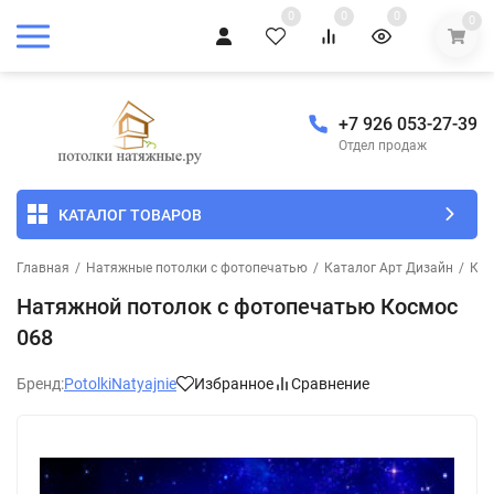
0
0
0
0
+7 926 053-27-39
Отдел продаж
КАТАЛОГ ТОВАРОВ
Главная
/
Натяжные потолки с фотопечатью
/
Каталог Арт Дизайн
/
Кос
Натяжной потолок с фотопечатью Космос
068
Бренд:
PotolkiNatyajnie
Избранное
Сравнение