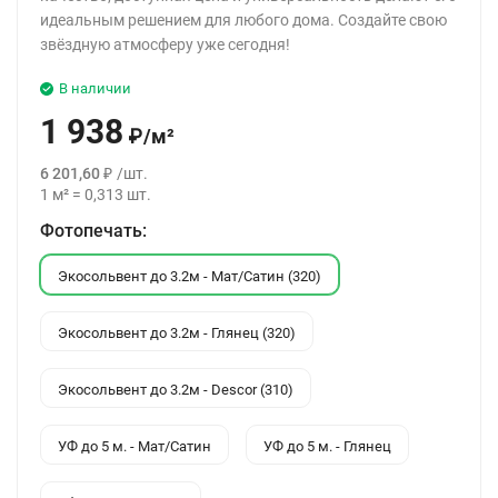
идеальным решением для любого дома. Создайте свою
звёздную атмосферу уже сегодня!
В наличии
1 938
₽
/
м²
6 201,60
₽
/
шт.
1
м²
=
0,313
шт.
Фотопечать:
Экосольвент до 3.2м - Мат/Сатин (320)
Экосольвент до 3.2м - Глянец (320)
Экосольвент до 3.2м - Descor (310)
УФ до 5 м. - Мат/Сатин
УФ до 5 м. - Глянец