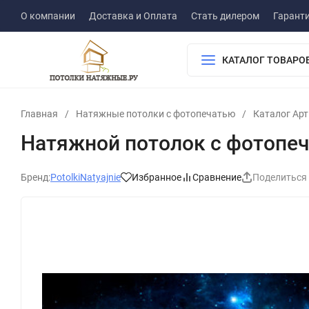
О компании
Доставка и Оплата
Стать дилером
Гарант
КАТАЛОГ ТОВАРО
Главная
/
Натяжные потолки с фотопечатью
/
Каталог Ар
Натяжной потолок с фотопе
Бренд:
PotolkiNatyajnie
Избранное
Сравнение
Поделиться