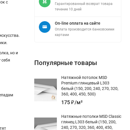
ок с
Гарантированный возврат товара
течение 10 дней
On-line оплата на сайте
Оплата производится банковскими
картами
искусства.
ики.
лка, но и
 себя
Популярные товары
Натяжной потолок MSD
Premium глянцевый L303
белый (150, 200, 240, 270, 320,
360, 400, 450, 500)
репадам
175
₽
/
м²
Натяжные потолки MSD Classic
глянец L303 белый (150, 200,
240, 270, 320, 360, 400, 450,
тят