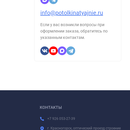
info@potolkinatyajnie.ru
Если у вас возникли вопросы при
оформлении заказа, обратитесь по
указанным контактам.
КОНТАКТЫ
+7 926 053-27-39
г. Красногорск, оптический проезд строение