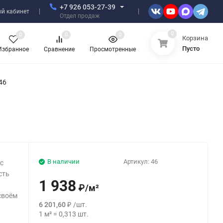
+7 926 053-27-39
й кабинет
Отдел продаж
0
0
0
0
Корзина
Пусто
Избранное
Сравнение
Просмотренные
46
В наличии
Артикул:
46
с
сть
1 938
₽
/
м²
своём
6 201,60
₽
/
шт.
1
м²
=
0,313
шт.