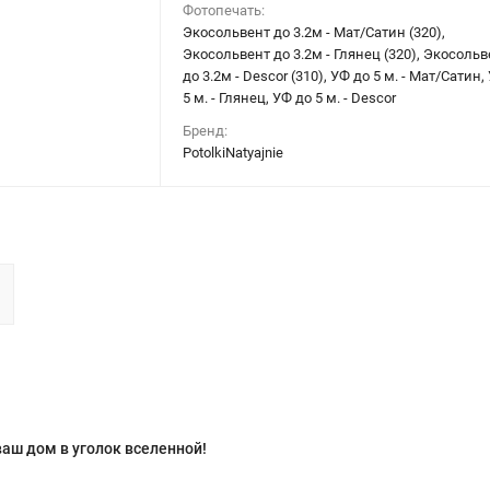
Фотопечать:
Экосольвент до 3.2м - Мат/Сатин (320),
Экосольвент до 3.2м - Глянец (320), Экосольв
до 3.2м - Descor (310), УФ до 5 м. - Мат/Сатин,
5 м. - Глянец, УФ до 5 м. - Descor
Бренд:
PotolkiNatyajnie
аш дом в уголок вселенной!