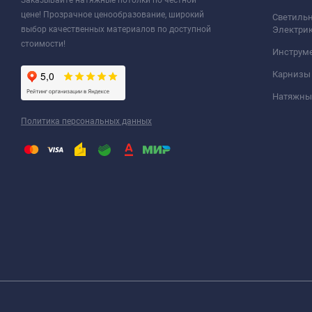
Заказывайте натяжные потолки по честной
цене! Прозрачное ценообразование, широкий
Светильн
выбор качественных материалов по доступной
Электри
стоимости!
Инструм
Карнизы
Натяжные
Политика персональных данных