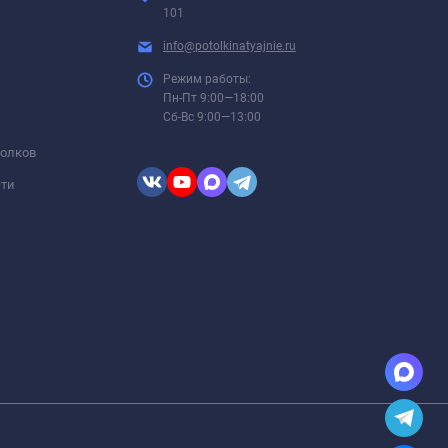
101
info@potolkinatyajnie.ru
Режим работы:
Пн-Пт 9:00—18:00
Сб-Вс 9:00—13:00
толков
сти