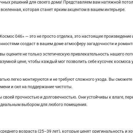
чных решений для своего дома! Представляем вам натяжной потол
 вселенная, которая станет ярким акцентом в вашем интерьере.
осмос 046» — это не просто отделка, это настоящее произведение 
анностями создаст в вашем доме атмосферу загадочности и романт
вы оцените не только эстетическую привлекательность нашего пото
азумной цене, чтобы каждый мог позволить себе кусочек космоса у
тью легко монтируются и не требуют сложного ухода. Вы сможете
емени и сил на поддержание чистоты.
 своей прочностью и долговечностью. Они устойчивы к влаге, пе
 идеальным выбором для любого помещения.
реднего возраста (25–39 лет), которые ценят оригинальность и хо