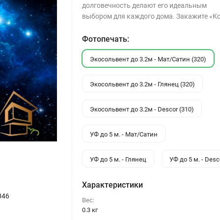
долговечность делают его идеальным
выбором для каждого дома. Закажите «К
Фотопечать:
Экосольвент до 3.2м - Мат/Сатин (320)
Экосольвент до 3.2м - Глянец (320)
Экосольвент до 3.2м - Descor (310)
УФ до 5 м. - Мат/Сатин
УФ до 5 м. - Глянец
УФ до 5 м. - Desc
Характеристики
046
Вес:
0.3 кг