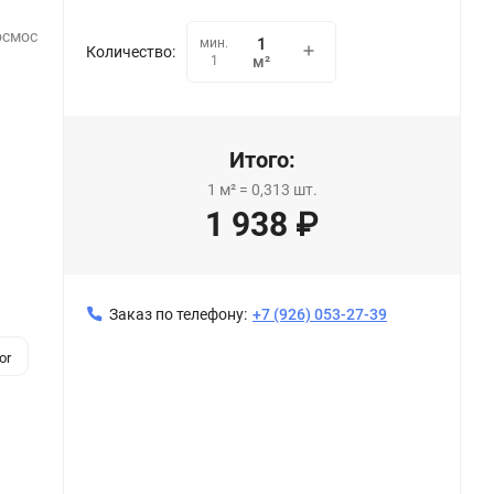
осмос
мин.
Количество:
1
м²
Итого:
1
м²
=
0,313
шт.
1 938
₽
Заказ по телефону:
+7 (926) 053-27-39
or