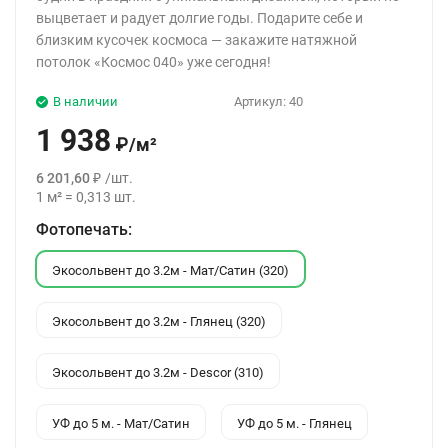
выцветает и радует долгие годы. Подарите себе и
близким кусочек космоса — закажите натяжной
потолок «Космос 040» уже сегодня!
В наличии
Артикул:
40
1 938
₽
/
м²
6 201,60
₽
/
шт.
1
м²
=
0,313
шт.
Фотопечать:
Экосольвент до 3.2м - Мат/Сатин (320)
Экосольвент до 3.2м - Глянец (320)
Экосольвент до 3.2м - Descor (310)
УФ до 5 м. - Мат/Сатин
УФ до 5 м. - Глянец