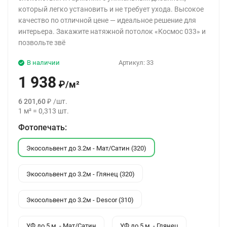
который легко установить и не требует ухода. Высокое
качество по отличной цене — идеальное решение для
интерьера. Закажите натяжной потолок «Космос 033» и
позвольте звё
В наличии
Артикул:
33
1 938
₽
/
м²
6 201,60
₽
/
шт.
1
м²
=
0,313
шт.
Фотопечать:
Экосольвент до 3.2м - Мат/Сатин (320)
Экосольвент до 3.2м - Глянец (320)
Экосольвент до 3.2м - Descor (310)
УФ до 5 м. - Мат/Сатин
УФ до 5 м. - Глянец