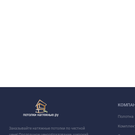
КОМПА
Полотна
Комплек
Заказывайте натяжные потолки по честной
цене! Прозрачное ценообразование, широкий