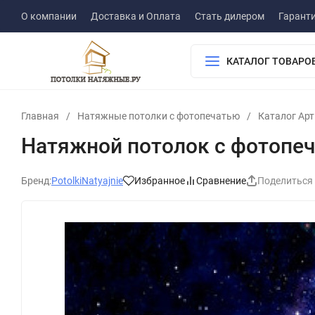
О компании
Доставка и Оплата
Стать дилером
Гарант
КАТАЛОГ ТОВАРО
Главная
/
Натяжные потолки с фотопечатью
/
Каталог Ар
Натяжной потолок с фотопе
Бренд:
PotolkiNatyajnie
Избранное
Сравнение
Поделиться