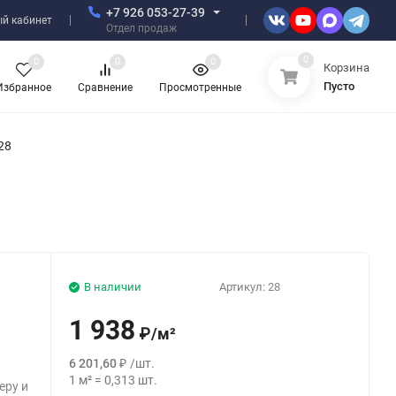
+7 926 053-27-39
й кабинет
Отдел продаж
0
0
0
0
Корзина
Пусто
Избранное
Сравнение
Просмотренные
28
В наличии
Артикул:
28
1 938
₽
/
м²
6 201,60
₽
/
шт.
1
м²
=
0,313
шт.
еру и