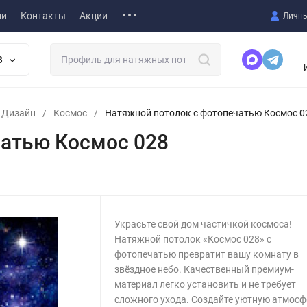
ии
Контакты
Акции
Личны
В
т Дизайн
/
Космос
/
Натяжной потолок с фотопечатью Космос 0
чатью Космос 028
Украсьте свой дом частичкой космоса!
Натяжной потолок «Космос 028» с
фотопечатью превратит вашу комнату в
звёздное небо. Качественный премиум-
материал легко установить и не требует
сложного ухода. Создайте уютную атмосф