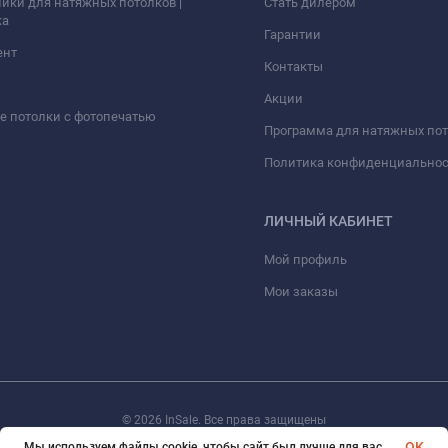
ики для натяжных потолков |
Стать дилером
ка
Гарантии
ент
Контакты
Акции
 потолки с фотопечатью
Программа для натяжных по
Политика конфиденциально
ЛИЧНЫЙ КАБИНЕТ
Мой профиль
Мои заказы
© 2026 InSale. Все права защищены
OK
Мы используем файлы cookie, чтобы сайт был лучше для вас.