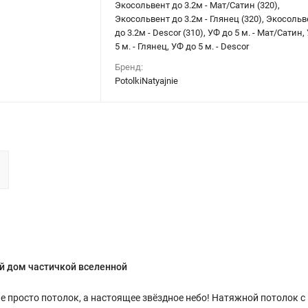
Экосольвент до 3.2м - Мат/Сатин (320),
Экосольвент до 3.2м - Глянец (320), Экосольв
до 3.2м - Descor (310), УФ до 5 м. - Мат/Сатин,
5 м. - Глянец, УФ до 5 м. - Descor
Бренд:
PotolkiNatyajnie
ой дом частичкой вселенной
не просто потолок, а настоящее звёздное небо! Натяжной потолок с