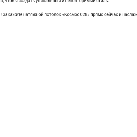
ра, чтобы создать уникальный и неповторимый стиль.
й! Закажите натяжной потолок «Космос 028» прямо сейчас и насла