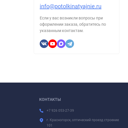
info@potolkinatyajnie.ru
Если у вас возникли вопросы при
оформлении заказа, обратитесь по
указанным контактам.
КОНТАКТЫ
+7 926 053-27-39
г. Красногорск, оптический проезд строение
101