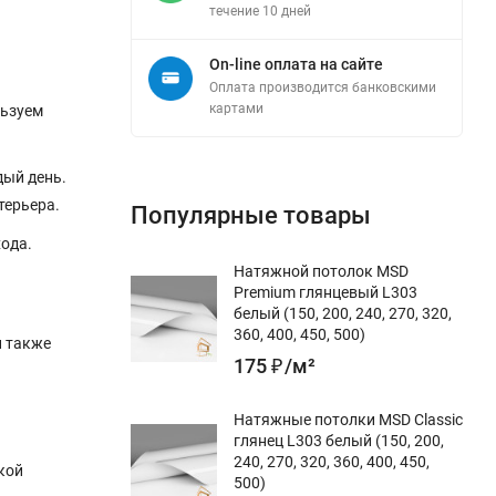
течение 10 дней
On-line оплата на сайте
Оплата производится банковскими
картами
льзуем
дый день.
терьера.
Популярные товары
хода.
Натяжной потолок MSD
Premium глянцевый L303
белый (150, 200, 240, 270, 320,
360, 400, 450, 500)
н также
175
₽
/
м²
Натяжные потолки MSD Classic
глянец L303 белый (150, 200,
240, 270, 320, 360, 400, 450,
кой
500)