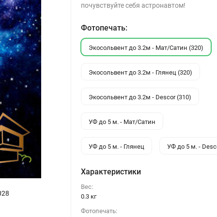
почувствуйте себя астронавтом!
Фотопечать:
Экосольвент до 3.2м - Мат/Сатин (320)
Экосольвент до 3.2м - Глянец (320)
Экосольвент до 3.2м - Descor (310)
УФ до 5 м. - Мат/Сатин
УФ до 5 м. - Глянец
УФ до 5 м. - Desc
Характеристики
Вес:
028
0.3 кг
Фотопечать: