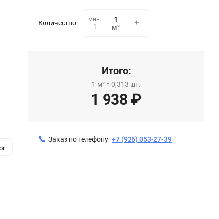
мин.
Количество:
1
м²
Итого:
1
м²
=
0,313
шт.
1 938
₽
Заказ по телефону:
+7 (926) 053-27-39
or