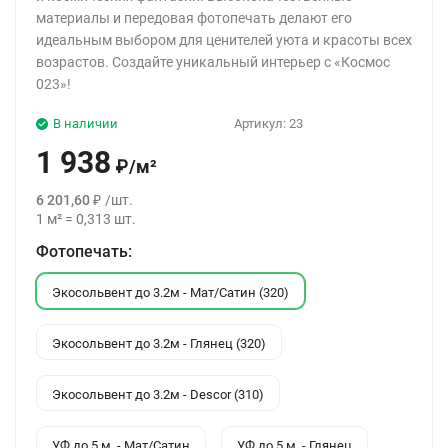
материалы и передовая фотопечать делают его
идеальным выбором для ценителей уюта и красоты всех
возрастов. Создайте уникальный интерьер с «Космос
023»!
В наличии
Артикул:
23
1 938
₽
/
м²
6 201,60
₽
/
шт.
1
м²
=
0,313
шт.
Фотопечать:
Экосольвент до 3.2м - Мат/Сатин (320)
Экосольвент до 3.2м - Глянец (320)
Экосольвент до 3.2м - Descor (310)
УФ до 5 м. - Мат/Сатин
УФ до 5 м. - Глянец