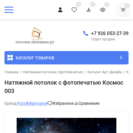
0
0
0
0
+7 926 053-27-39
Отдел продаж
КАТАЛОГ ТОВАРОВ
Главная
/
Натяжные потолки с фотопечатью
/
Каталог Арт Дизайн
/
Кос
Натяжной потолок с фотопечатью Космос
003
Бренд:
PotolkiNatyajnie
Избранное
Сравнение