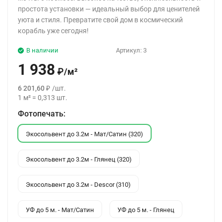
простота установки — идеальный выбор для ценителей
уюта и стиля. Превратите свой дом в космический
корабль уже сегодня!
В наличии
Артикул:
3
1 938
₽
/
м²
6 201,60
₽
/
шт.
1
м²
=
0,313
шт.
Фотопечать:
Экосольвент до 3.2м - Мат/Сатин (320)
Экосольвент до 3.2м - Глянец (320)
Экосольвент до 3.2м - Descor (310)
УФ до 5 м. - Мат/Сатин
УФ до 5 м. - Глянец