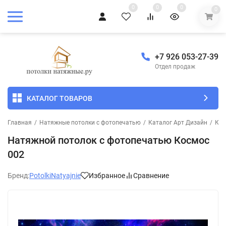
0
0
0
0
+7 926 053-27-39
Отдел продаж
КАТАЛОГ ТОВАРОВ
Главная
/
Натяжные потолки с фотопечатью
/
Каталог Арт Дизайн
/
Кос
Натяжной потолок с фотопечатью Космос
002
Бренд:
PotolkiNatyajnie
Избранное
Сравнение