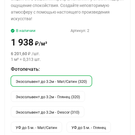
ощущение спокойствия. Создайте неповторимую
атмосферу с помощью настоящего произведения
искусства!
В наличии
Артикул:
2
1 938
₽
/
м²
6 201,60
₽
/
шт.
1
м²
=
0,313
шт.
Фотопечать:
Экосольвент до 3.2м - Мат/Сатин (320)
Экосольвент до 3.2м - Глянец (320)
Экосольвент до 3.2м - Descor (310)
УФ до 5 м. - Мат/Сатин
УФ до 5 м. - Глянец