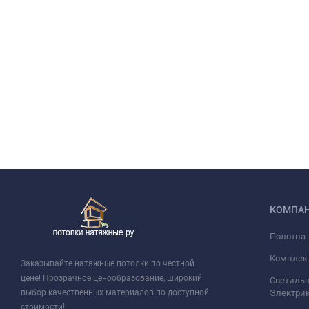
КОМПА
Полотна
Комплек
Заказывайте натяжные потолки по честной
цене! Прозрачное ценообразование, широкий
Светильн
выбор качественных материалов по доступной
Электри
стоимости!