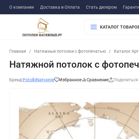
О компании
Доставка и Оплата
Стать дилером
Гарант
КАТАЛОГ ТОВАРО
Главная
/
Натяжные потолки с фотопечатью
/
Каталог Ар
Натяжной потолок с фотопе
Бренд:
PotolkiNatyajnie
Избранное
Сравнение
Поделиться