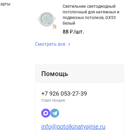
Карты
Светильник светодиодный
потолочный для натяжных и
подвесных потолков, GX53
белый
88
₽
/
шт.
Смотреть все
Помощь
+7 926 053-27-39
Отдел продаж
info@potolkinatyajnie.ru