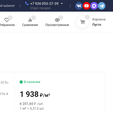
+7 926 053-27-39
й кабинет
Отдел продаж
0
0
0
0
Корзина
Пусто
Избранное
Сравнение
Просмотренные
В наличии
 015»
1 938
сть и
₽
/
м²
6 201,60
₽
/
шт.
1
м²
=
0,313
шт.