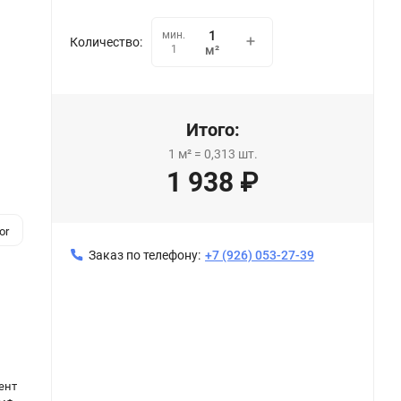
мин.
Количество:
1
м²
Итого:
1
м²
=
0,313
шт.
1 938
₽
or
Заказ по телефону:
+7 (926) 053-27-39
ент