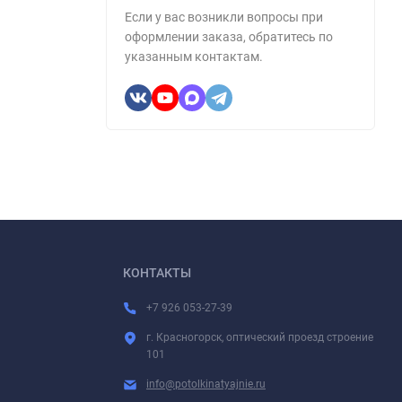
Если у вас возникли вопросы при
оформлении заказа, обратитесь по
указанным контактам.
КОНТАКТЫ
+7 926 053-27-39
г. Красногорск, оптический проезд строение
101
info@potolkinatyajnie.ru