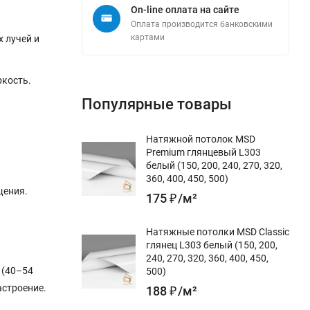
On-line оплата на сайте
Оплата производится банковскими
картами
 лучей и
ркость.
Популярные товары
Натяжной потолок MSD
Premium глянцевый L303
белый (150, 200, 240, 270, 320,
360, 400, 450, 500)
щения.
175
₽
/
м²
Натяжные потолки MSD Classic
глянец L303 белый (150, 200,
240, 270, 320, 360, 400, 450,
 (40–54
500)
астроение.
188
₽
/
м²