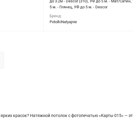
до 3.2м - Descor (310), УФ до 5 м. - Мат/Сатин,
5 м. - Глянец, УФ до 5 м. - Descor
Бренд:
PotolkiNatyajnie
и ярких красок? Натяжной потолок с фотопечатью «Карты 015» — э