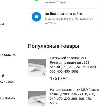
течение 10 дней
On-line оплата на сайте
Оплата производится банковскими
картами
ием
Популярные товары
я каждого.
Натяжной потолок MSD
Premium глянцевый L303
белый (150, 200, 240, 270, 320,
360, 400, 450, 500)
лей
175
₽
/
м²
ких красок
Натяжные потолки MSD Classic
глянец L303 белый (150, 200,
08» прямо
240, 270, 320, 360, 400, 450,
500)