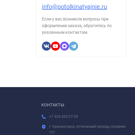
info@potolkinatyajnie.ru
Если у вас возникли вопросы при
оформлении заказа, обратитесь по
указанным контактам.
КОНТАКТЫ
+7 926 053-27-39
г. Красногорск, оптический проезд строение
101