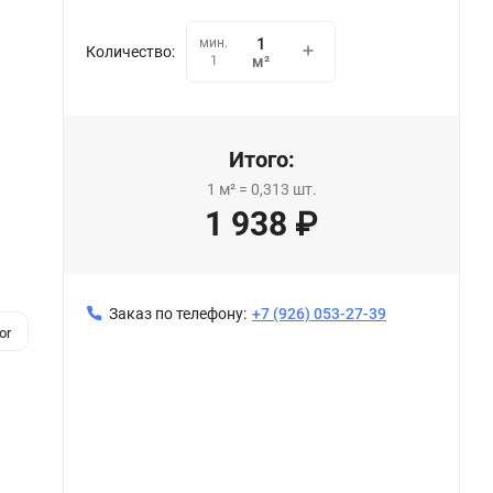
мин.
Количество:
1
м²
Итого:
1
м²
=
0,313
шт.
1 938
₽
Заказ по телефону:
+7 (926) 053-27-39
or