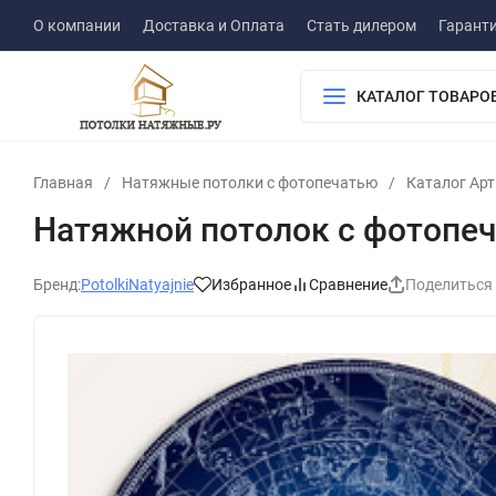
О компании
Доставка и Оплата
Стать дилером
Гарант
КАТАЛОГ ТОВАРО
Главная
/
Натяжные потолки с фотопечатью
/
Каталог Ар
Натяжной потолок с фотопе
Бренд:
PotolkiNatyajnie
Избранное
Сравнение
Поделиться