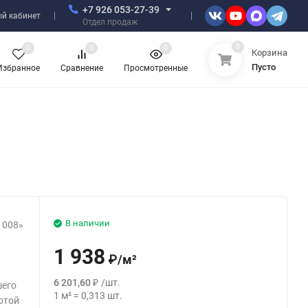
+7 926 053-27-39
й кабинет
Отдел продаж
0
0
0
0
Корзина
Пусто
Избранное
Сравнение
Просмотренные
В наличии
 008»
1 938
₽
/
м²
6 201,60
₽
/
шт.
шего
1
м²
=
0,313
шт.
отой