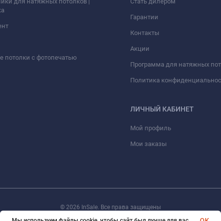
ики для натяжных потолков |
Стать дилером
ка
Гарантии
ент
Контакты
Акции
 потолки с фотопечатью
Программа для натяжных по
Политика конфиденциально
ЛИЧНЫЙ КАБИНЕТ
Мой профиль
Мои заказы
© 2026 InSale. Все права защищены
OK
Мы используем файлы cookie, чтобы сайт был лучше для вас.