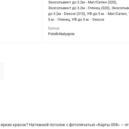
Экосольвент до 3.2м - Мат/Сатин (320),
Экосольвент до 3.2м - Глянец (320), Экосольв
до 3.2м - Descor (310), УФ до 5 м. - Мат/Сатин,
5 м. - Глянец, УФ до 5 м. - Descor
Бренд:
PotolkiNatyajnie
и ярких красок? Натяжной потолок с фотопечатью «Карты 008» — э