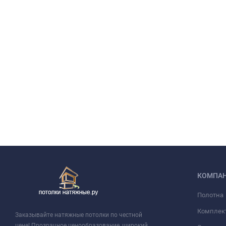
КОМПА
Полотна
Комплек
Заказывайте натяжные потолки по честной
цене! Прозрачное ценообразование, широкий