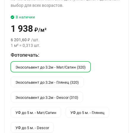
выбор для всех возрастов.
В наличии
1 938
₽
/
м²
6 201,60
₽
/
шт.
1
м²
=
0,313
шт.
Фотопечать:
Экосольвент до 3.2м - Мат/Сатин (320)
Экосольвент до 3.2м - Глянец (320)
Экосольвент до 3.2м - Descor (310)
УФ до 5 м. - Мат/Сатин
УФ до 5 м. - Глянец
УФ до 5 м. - Descor