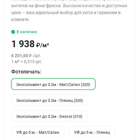
ангелов на фоне фресок. Высокое качество и доступная
цена — ваш идеальный выбор для уюта и гармонии в
комнате.
В наличии
1 938
₽
/
м²
6 201,60
₽
/
шт.
1
м²
=
0,313
шт.
Фотопечать:
Экосольвент до 3.2м - Мат/Сатин (320)
Экосольвент до 3.2м - Глянец (320)
Экосольвент до 3.2м - Descor (310)
УФ до 5 м. - Мат/Сатин
УФ до 5 м. - Глянец