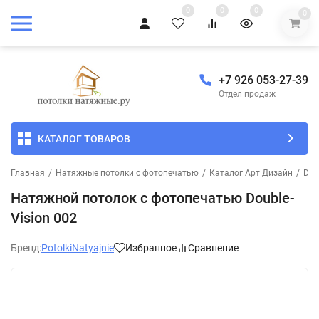
0
0
0
0
+7 926 053-27-39
Отдел продаж
КАТАЛОГ ТОВАРОВ
Главная
/
Натяжные потолки с фотопечатью
/
Каталог Арт Дизайн
/
Dou
Натяжной потолок с фотопечатью Double-
Vision 002
Бренд:
PotolkiNatyajnie
Избранное
Сравнение