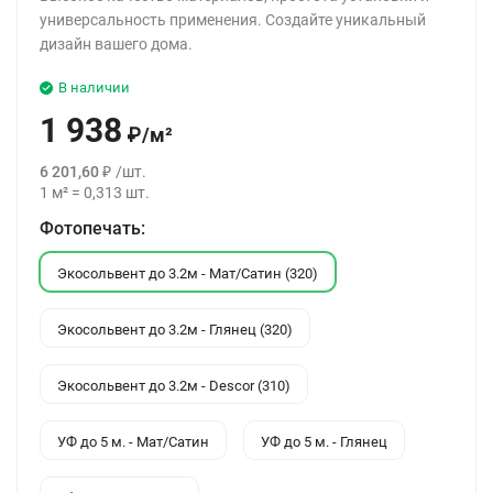
универсальность применения. Создайте уникальный
дизайн вашего дома.
В наличии
1 938
₽
/
м²
6 201,60
₽
/
шт.
1
м²
=
0,313
шт.
Фотопечать:
Экосольвент до 3.2м - Мат/Сатин (320)
Экосольвент до 3.2м - Глянец (320)
Экосольвент до 3.2м - Descor (310)
УФ до 5 м. - Мат/Сатин
УФ до 5 м. - Глянец