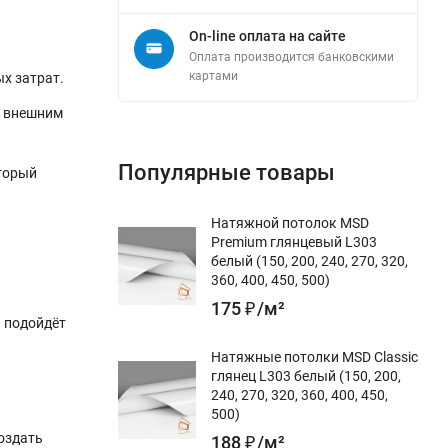
On-line оплата на сайте
Оплата производится банковскими
картами
х затрат.
к внешним
Популярные товары
оторый
Натяжной потолок MSD
Premium глянцевый L303
белый (150, 200, 240, 270, 320,
360, 400, 450, 500)
175
₽
/
м²
н подойдёт
Натяжные потолки MSD Classic
глянец L303 белый (150, 200,
240, 270, 320, 360, 400, 450,
500)
оздать
188
₽
/
м²