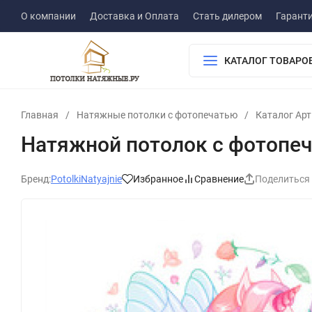
О компании
Доставка и Оплата
Стать дилером
Гарант
КАТАЛОГ ТОВАРО
Главная
/
Натяжные потолки с фотопечатью
/
Каталог Ар
Натяжной потолок с фотопеч
Бренд:
PotolkiNatyajnie
Избранное
Сравнение
Поделиться