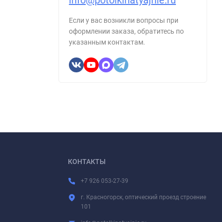
info@potolkinatyajnie.ru
Если у вас возникли вопросы при
оформлении заказа, обратитесь по
указанным контактам.
КОНТАКТЫ
+7 926 053-27-39
г. Красногорск, оптический проезд строение
101