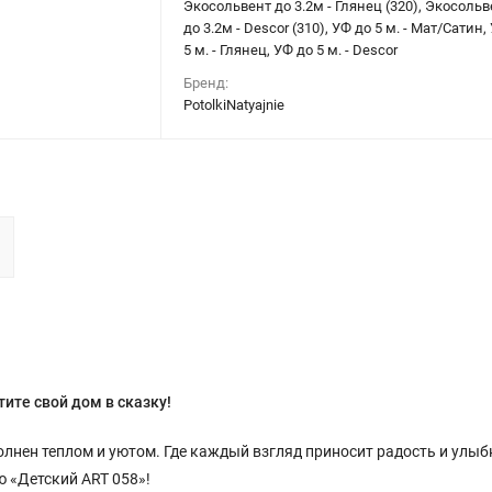
Экосольвент до 3.2м - Глянец (320), Экосольв
до 3.2м - Descor (310), УФ до 5 м. - Мат/Сатин,
5 м. - Глянец, УФ до 5 м. - Descor
Бренд:
PotolkiNatyajnie
ите свой дом в сказку!
лнен теплом и уютом. Где каждый взгляд приносит радость и улыбк
 «Детский ART 058»!