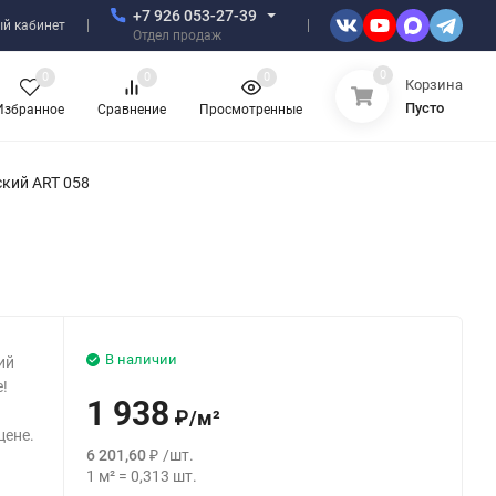
+7 926 053-27-39
й кабинет
Отдел продаж
0
0
0
0
Корзина
Пусто
Избранное
Сравнение
Просмотренные
кий ART 058
В наличии
ий
е!
1 938
₽
/
м²
цене.
6 201,60
₽
/
шт.
1
м²
=
0,313
шт.