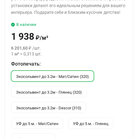
установки делают его идеальным решением для вашего
интерьера. Подарите себе и близким кусочек детства!
В наличии
1 938
₽
/
м²
6 201,60
₽
/
шт.
1
м²
=
0,313
шт.
Фотопечать:
Экосольвент до 3.2м - Мат/Сатин (320)
Экосольвент до 3.2м - Глянец (320)
Экосольвент до 3.2м - Descor (310)
УФ до 5 м. - Мат/Сатин
УФ до 5 м. - Глянец