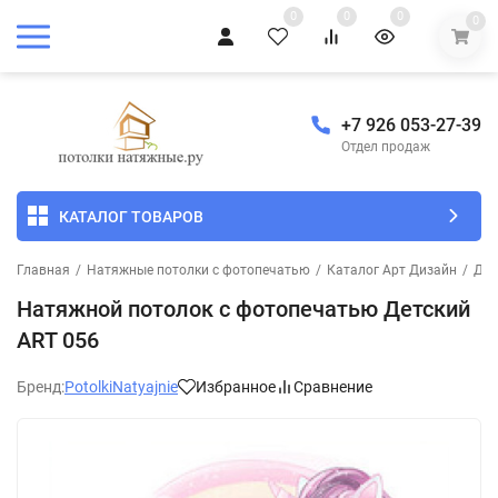
0
0
0
0
+7 926 053-27-39
Отдел продаж
КАТАЛОГ ТОВАРОВ
Главная
/
Натяжные потолки с фотопечатью
/
Каталог Арт Дизайн
/
Дет
Натяжной потолок с фотопечатью Детский
ART 056
Бренд:
PotolkiNatyajnie
Избранное
Сравнение