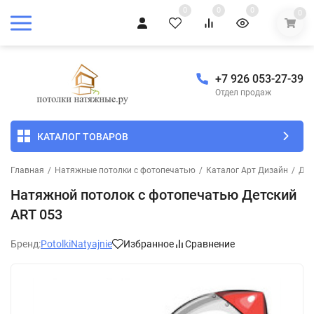
0
0
0
0
+7 926 053-27-39
Отдел продаж
КАТАЛОГ ТОВАРОВ
Главная
/
Натяжные потолки с фотопечатью
/
Каталог Арт Дизайн
/
Дет
Натяжной потолок с фотопечатью Детский
ART 053
Бренд:
PotolkiNatyajnie
Избранное
Сравнение