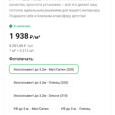
качество, простота установки — всё это делает наш
потолок идеальным решением для вашего интерьера.
Подарите себе и близким атмосферу детства!
В наличии
1 938
₽
/
м²
6 201,60
₽
/
шт.
1
м²
=
0,313
шт.
Фотопечать:
Экосольвент до 3.2м - Мат/Сатин (320)
Экосольвент до 3.2м - Глянец (320)
Экосольвент до 3.2м - Descor (310)
УФ до 5 м. - Мат/Сатин
УФ до 5 м. - Глянец