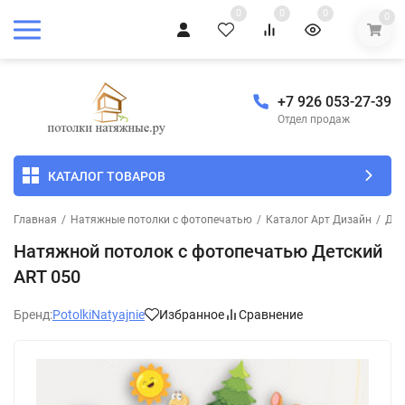
0
0
0
0
+7 926 053-27-39
Отдел продаж
КАТАЛОГ ТОВАРОВ
Главная
/
Натяжные потолки с фотопечатью
/
Каталог Арт Дизайн
/
Дет
Натяжной потолок с фотопечатью Детский
ART 050
Бренд:
PotolkiNatyajnie
Избранное
Сравнение