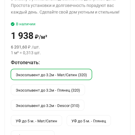
Простота установки и долговечность порадуют вас
каждый день. Сделайте свой дом уютным и стильным!
В наличии
1 938
₽
/
м²
6 201,60
₽
/
шт.
1
м²
=
0,313
шт.
Фотопечать:
Экосольвент до 3.2м - Мат/Сатин (320)
Экосольвент до 3.2м - Глянец (320)
Экосольвент до 3.2м - Descor (310)
УФ до 5 м. - Мат/Сатин
УФ до 5 м. - Глянец