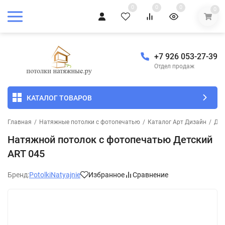
0
0
0
0
+7 926 053-27-39
Отдел продаж
КАТАЛОГ ТОВАРОВ
Главная
/
Натяжные потолки с фотопечатью
/
Каталог Арт Дизайн
/
Дет
Натяжной потолок с фотопечатью Детский
ART 045
Бренд:
PotolkiNatyajnie
Избранное
Сравнение