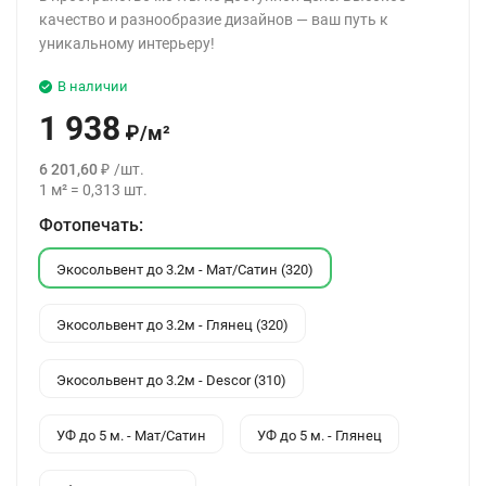
качество и разнообразие дизайнов — ваш путь к
уникальному интерьеру!
В наличии
1 938
₽
/
м²
6 201,60
₽
/
шт.
1
м²
=
0,313
шт.
Фотопечать:
Экосольвент до 3.2м - Мат/Сатин (320)
Экосольвент до 3.2м - Глянец (320)
Экосольвент до 3.2м - Descor (310)
УФ до 5 м. - Мат/Сатин
УФ до 5 м. - Глянец