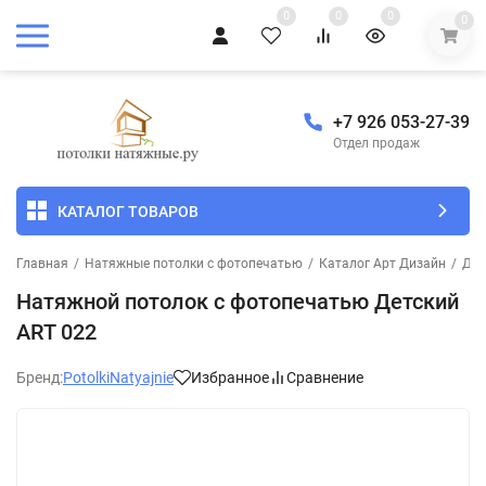
0
0
0
0
+7 926 053-27-39
Отдел продаж
КАТАЛОГ ТОВАРОВ
Главная
/
Натяжные потолки с фотопечатью
/
Каталог Арт Дизайн
/
Дет
Натяжной потолок с фотопечатью Детский
ART 022
Бренд:
PotolkiNatyajnie
Избранное
Сравнение