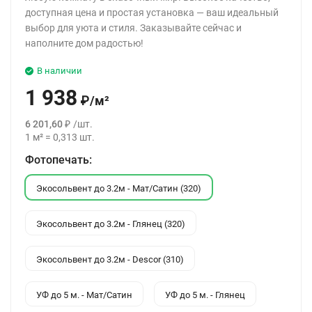
доступная цена и простая установка — ваш идеальный
выбор для уюта и стиля. Заказывайте сейчас и
наполните дом радостью!
В наличии
1 938
₽
/
м²
6 201,60
₽
/
шт.
1
м²
=
0,313
шт.
Фотопечать:
Экосольвент до 3.2м - Мат/Сатин (320)
Экосольвент до 3.2м - Глянец (320)
Экосольвент до 3.2м - Descor (310)
УФ до 5 м. - Мат/Сатин
УФ до 5 м. - Глянец