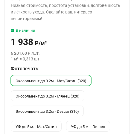
Низкая стоимость, простота установки, долговечность
и лёгкость ухода. Сделайте ваш интерьер
неповторимым!
В наличии
1 938
₽
/
м²
6 201,60
₽
/
шт.
1
м²
=
0,313
шт.
Фотопечать:
Экосольвент до 3.2м - Мат/Сатин (320)
Экосольвент до 3.2м - Глянец (320)
Экосольвент до 3.2м - Descor (310)
УФ до 5 м. - Мат/Сатин
УФ до 5 м. - Глянец