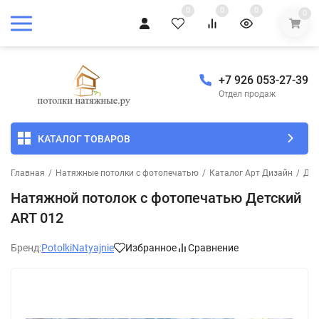
0
0
0
0
+7 926 053-27-39
Отдел продаж
КАТАЛОГ ТОВАРОВ
Главная
/
Натяжные потолки с фотопечатью
/
Каталог Арт Дизайн
/
Дет
Натяжной потолок с фотопечатью Детский
ART 012
Бренд:
PotolkiNatyajnie
Избранное
Сравнение