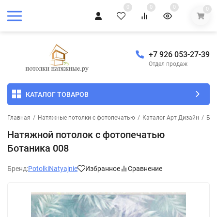
0
0
0
0
+7 926 053-27-39
Отдел продаж
КАТАЛОГ ТОВАРОВ
Главная
/
Натяжные потолки с фотопечатью
/
Каталог Арт Дизайн
/
Бот
Натяжной потолок с фотопечатью
Ботаника 008
Бренд:
PotolkiNatyajnie
Избранное
Сравнение