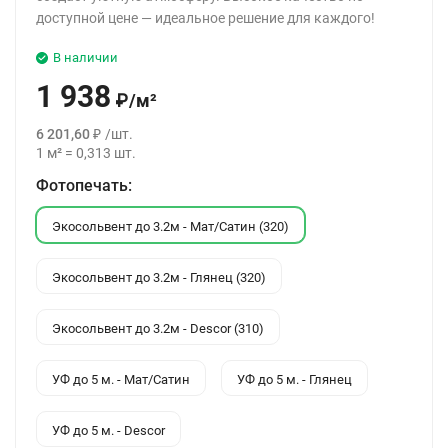
доступной цене — идеальное решение для каждого!
В наличии
1 938
₽
/
м²
6 201,60
₽
/
шт.
1
м²
=
0,313
шт.
Фотопечать:
Экосольвент до 3.2м - Мат/Сатин (320)
Экосольвент до 3.2м - Глянец (320)
Экосольвент до 3.2м - Descor (310)
УФ до 5 м. - Мат/Сатин
УФ до 5 м. - Глянец
УФ до 5 м. - Descor