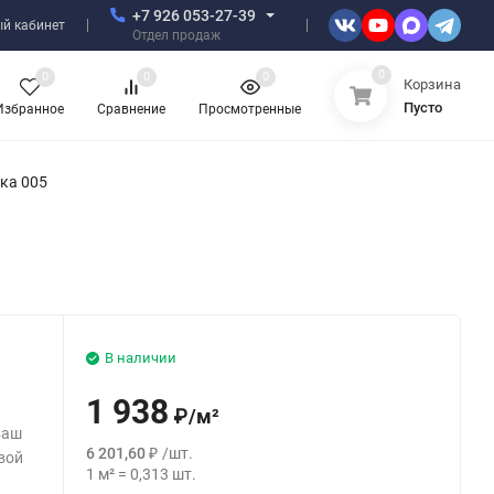
+7 926 053-27-39
й кабинет
Отдел продаж
0
0
0
0
Корзина
Пусто
Избранное
Сравнение
Просмотренные
ка 005
В наличии
1 938
₽
/
м²
ваш
6 201,60
₽
/
шт.
свой
1
м²
=
0,313
шт.