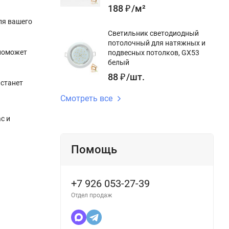
188
₽
/
м²
ля вашего
Светильник светодиодный
потолочный для натяжных и
 поможет
подвесных потолков, GX53
белый
88
₽
/
шт.
 станет
Смотреть все
с и
Помощь
+7 926 053-27-39
Отдел продаж