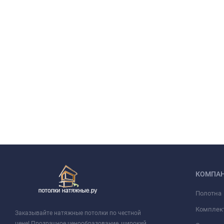
КОМПА
Полотна
Комплек
Заказывайте натяжные потолки по честной
цене! Прозрачное ценообразование, широкий