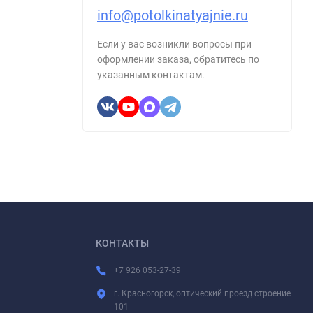
info@potolkinatyajnie.ru
Если у вас возникли вопросы при
оформлении заказа, обратитесь по
указанным контактам.
КОНТАКТЫ
+7 926 053-27-39
г. Красногорск, оптический проезд строение
101