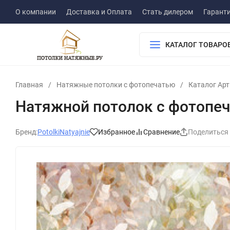
О компании
Доставка и Оплата
Стать дилером
Гарант
КАТАЛОГ ТОВАРО
Главная
/
Натяжные потолки с фотопечатью
/
Каталог Ар
Натяжной потолок с фотопеч
Бренд:
PotolkiNatyajnie
Избранное
Сравнение
Поделиться