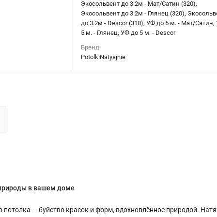
Экосольвент до 3.2м - Мат/Сатин (320),
Экосольвент до 3.2м - Глянец (320), Экосольв
до 3.2м - Descor (310), УФ до 5 м. - Мат/Сатин,
5 м. - Глянец, УФ до 5 м. - Descor
Бренд:
PotolkiNatyajnie
 природы в вашем доме
о потолка — буйство красок и форм, вдохновлённое природой. Нат