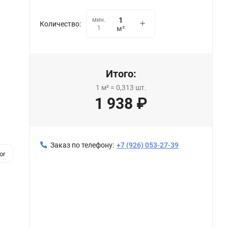
мин.
Количество:
1
м²
Итого:
1
м²
=
0,313
шт.
1 938
₽
Заказ по телефону:
+7 (926) 053-27-39
or