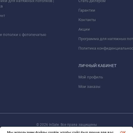
ики для натяжных потолков |
Стать дилером
ка
Гарантии
ент
Контакты
Акции
 потолки с фотопечатью
Программа для натяжных по
Политика конфиденциально
ЛИЧНЫЙ КАБИНЕТ
Мой профиль
Мои заказы
© 2026 InSale. Все права защищены
OK
Мы используем файлы cookie, чтобы сайт был лучше для вас.