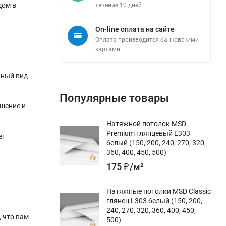
дом в
течение 10 дней
On-line оплата на сайте
Оплата производится банковскими
картами
ьный вид
Популярные товары
шение и
Натяжной потолок MSD
Premium глянцевый L303
ет
белый (150, 200, 240, 270, 320,
360, 400, 450, 500)
175
₽
/
м²
Натяжные потолки MSD Classic
глянец L303 белый (150, 200,
240, 270, 320, 360, 400, 450,
, что вам
500)