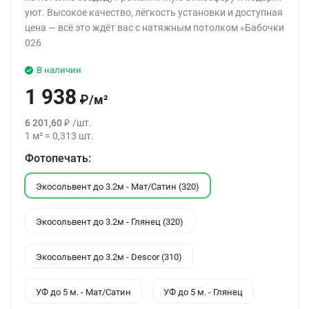
уют. Высокое качество, лёгкость установки и доступная
цена — всё это ждёт вас с натяжным потолком «Бабочки
026
В наличии
1 938
₽
/
м²
6 201,60
₽
/
шт.
1
м²
=
0,313
шт.
Фотопечать:
Экосольвент до 3.2м - Мат/Сатин (320)
Экосольвент до 3.2м - Глянец (320)
Экосольвент до 3.2м - Descor (310)
УФ до 5 м. - Мат/Сатин
УФ до 5 м. - Глянец