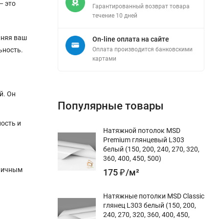
— это
Гарантированный возврат товара
течение 10 дней
лняя ваш
On-line оплата на сайте
ьность.
Оплата производится банковскими
картами
й. Он
Популярные товары
ость и
Натяжной потолок MSD
Premium глянцевый L303
белый (150, 200, 240, 270, 320,
360, 400, 450, 500)
тличным
175
₽
/
м²
Натяжные потолки MSD Classic
глянец L303 белый (150, 200,
240, 270, 320, 360, 400, 450,