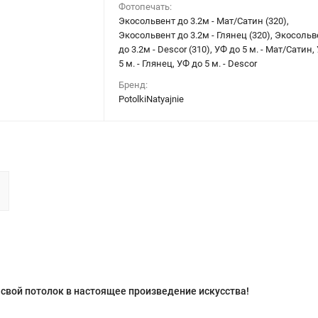
Фотопечать:
Экосольвент до 3.2м - Мат/Сатин (320),
Экосольвент до 3.2м - Глянец (320), Экосольв
до 3.2м - Descor (310), УФ до 5 м. - Мат/Сатин,
5 м. - Глянец, УФ до 5 м. - Descor
Бренд:
PotolkiNatyajnie
свой потолок в настоящее произведение искусства!