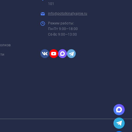
101
info@potolkinatyajnie.ru
Режим работы:
Пн-Пт 9:00—18:00
Сб-Вс 9:00—13:00
толков
сти