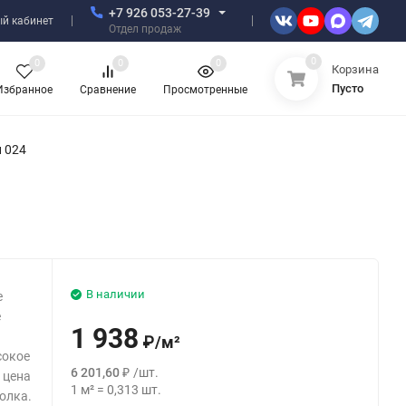
+7 926 053-27-39
й кабинет
Отдел продаж
0
0
0
0
Корзина
Пусто
Избранное
Сравнение
Просмотренные
 024
В наличии
е
е
1 938
₽
/
м²
сокое
6 201,60
₽
/
шт.
 цена
1
м²
=
0,313
шт.
олка.