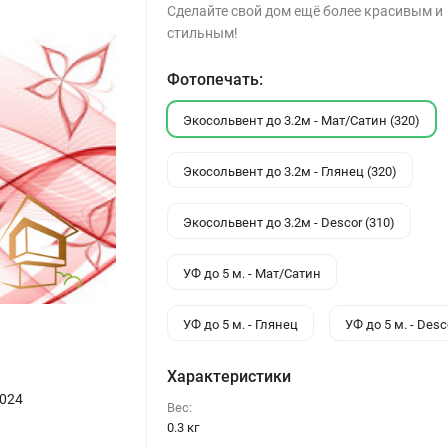
Сделайте свой дом ещё более красивым и
стильным!
Фотопечать:
Экосольвент до 3.2м - Мат/Сатин (320)
Экосольвент до 3.2м - Глянец (320)
Экосольвент до 3.2м - Descor (310)
УФ до 5 м. - Мат/Сатин
УФ до 5 м. - Глянец
УФ до 5 м. - Desc
Характеристики
024
Вес:
0.3 кг