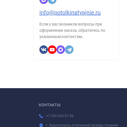
info@potolkinatyajnie.ru
Если у вас возникли вопросы при
оформлении заказа, обратитесь по
указанным контактам.
КОНТАКТЫ
+7 926 053-27-39
г. Красногорск, оптический проезд строение