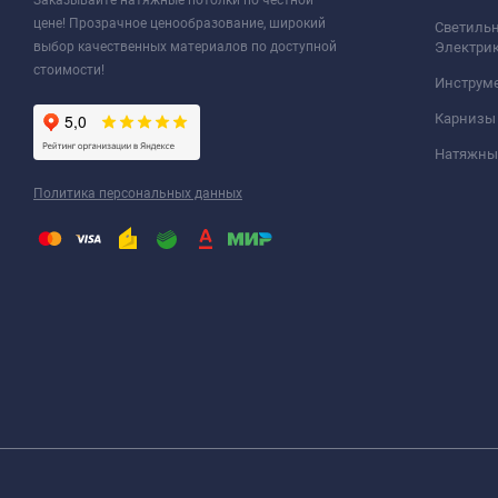
Заказывайте натяжные потолки по честной
цене! Прозрачное ценообразование, широкий
Светильн
выбор качественных материалов по доступной
Электри
стоимости!
Инструм
Карнизы
Натяжные
Политика персональных данных