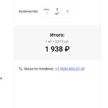
мин.
Количество:
1
м²
Итого:
1
м²
=
0,313
шт.
1 938
₽
Заказ по телефону:
+7 (926) 053-27-39
or