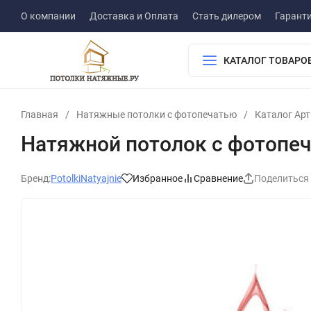
О компании
Доставка и Оплата
Стать дилером
Гарант
КАТАЛОГ ТОВАРО
Главная
/
Натяжные потолки с фотопечатью
/
Каталог Ар
Натяжной потолок с фотопе
Бренд:
PotolkiNatyajnie
Избранное
Сравнение
Поделиться