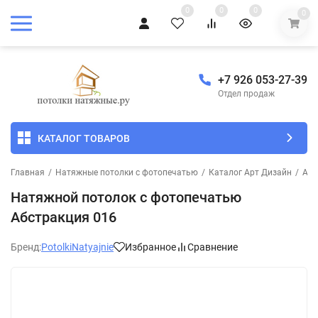
0
0
0
0
+7 926 053-27-39
Отдел продаж
КАТАЛОГ ТОВАРОВ
Главная
/
Натяжные потолки с фотопечатью
/
Каталог Арт Дизайн
/
Абс
Натяжной потолок с фотопечатью
Абстракция 016
Бренд:
PotolkiNatyajnie
Избранное
Сравнение