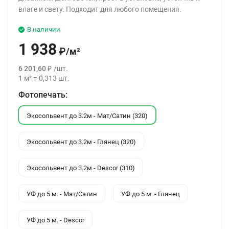
влаге и свету. Подходит для любого помещения.
В наличии
1 938
₽
/
м²
6 201,60
₽
/
шт.
1
м²
=
0,313
шт.
Фотопечать:
Экосольвент до 3.2м - Мат/Сатин (320)
Экосольвент до 3.2м - Глянец (320)
Экосольвент до 3.2м - Descor (310)
УФ до 5 м. - Мат/Сатин
УФ до 5 м. - Глянец
УФ до 5 м. - Descor