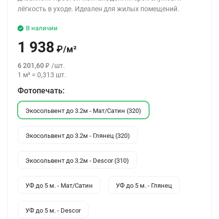
лёгкость в уходе. Идеален для жилых помещений.
В наличии
1 938
₽
/
м²
6 201,60
₽
/
шт.
1
м²
=
0,313
шт.
Фотопечать:
Экосольвент до 3.2м - Мат/Сатин (320)
Экосольвент до 3.2м - Глянец (320)
Экосольвент до 3.2м - Descor (310)
УФ до 5 м. - Мат/Сатин
УФ до 5 м. - Глянец
УФ до 5 м. - Descor