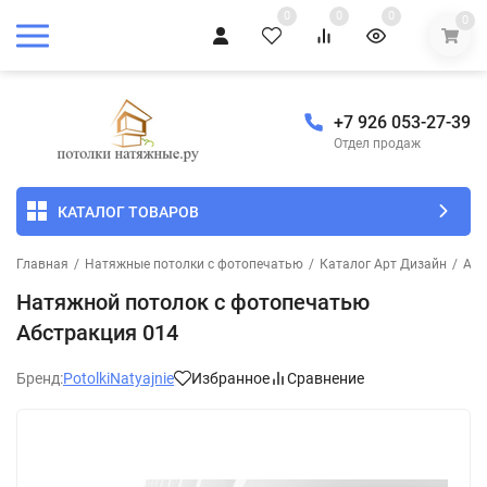
0
0
0
0
+7 926 053-27-39
Отдел продаж
КАТАЛОГ ТОВАРОВ
Главная
/
Натяжные потолки с фотопечатью
/
Каталог Арт Дизайн
/
Абс
Натяжной потолок с фотопечатью
Абстракция 014
Бренд:
PotolkiNatyajnie
Избранное
Сравнение