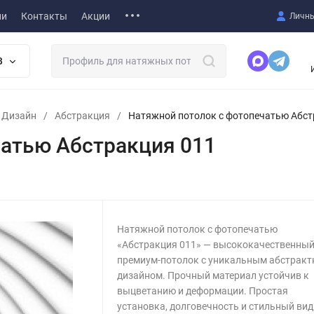
ии
Контакты
Акции
Личны
В
т Дизайн
/
Абстракция
/
Натяжной потолок с фотопечатью Абст
чатью Абстракция 011
Натяжной потолок с фотопечатью
«Абстракция 011» — высококачественны
премиум-потолок с уникальным абстрак
дизайном. Прочный материал устойчив к
выцветанию и деформации. Простая
установка, долговечность и стильный вид