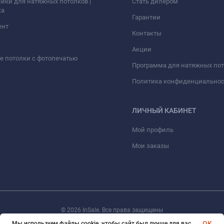
ики для натяжных потолков |
Стать дилером
ка
Гарантии
ент
Контакты
Акции
 потолки с фотопечатью
Программа для натяжных по
Политика конфиденциально
ЛИЧНЫЙ КАБИНЕТ
Мой профиль
Мои заказы
© 2026 InSale. Все права защищены
OK
Мы используем файлы cookie, чтобы сайт был лучше для вас.