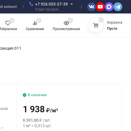
+7 926 053-27-39
й кабинет
Отдел продаж
0
0
0
0
Корзина
Пусто
Избранное
Сравнение
Просмотренные
ракция 011
В наличии
й
1 938
тным
₽
/
м²
6 201,60
₽
/
шт.
1
м²
=
0,313
шт.
 —