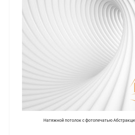
Натяжной потолок с фотопечатью Абстракци