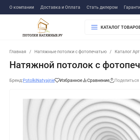
О компании
Доставка и Оплата
Стать дилером
Гарант
КАТАЛОГ ТОВАРО
Главная
/
Натяжные потолки с фотопечатью
/
Каталог Ар
Натяжной потолок с фотопе
Бренд:
PotolkiNatyajnie
Избранное
Сравнение
Поделиться