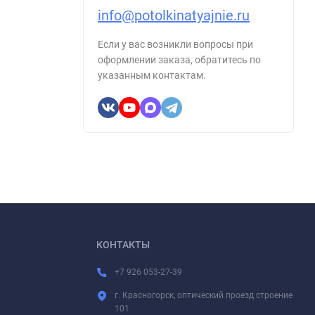
info@potolkinatyajnie.ru
Если у вас возникли вопросы при
оформлении заказа, обратитесь по
указанным контактам.
КОНТАКТЫ
+7 926 053-27-39
г. Красногорск, оптический проезд строение
101