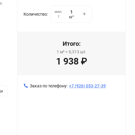
я.
мин.
Количество:
1
м²
Итого:
1
м²
=
0,313
шт.
1 938
₽
Заказ по телефону:
+7 (926) 053-27-39
or