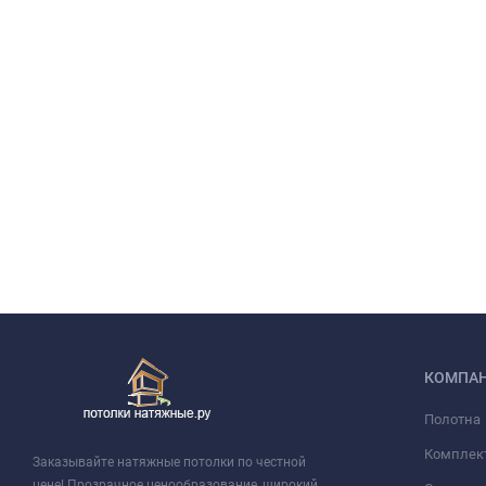
КОМПА
Полотна
Комплек
Заказывайте натяжные потолки по честной
цене! Прозрачное ценообразование, широкий