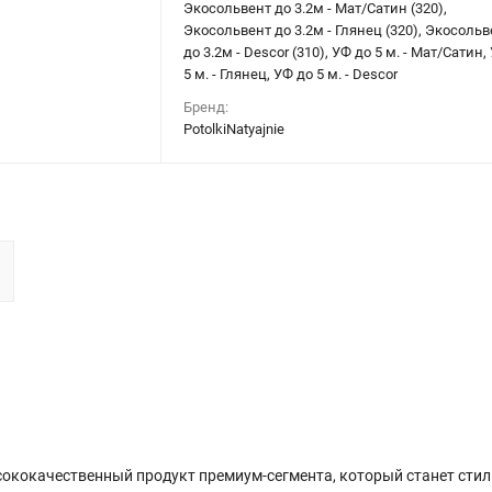
Экосольвент до 3.2м - Мат/Сатин (320),
Экосольвент до 3.2м - Глянец (320), Экосольв
до 3.2м - Descor (310), УФ до 5 м. - Мат/Сатин,
5 м. - Глянец, УФ до 5 м. - Descor
Бренд:
PotolkiNatyajnie
сококачественный продукт премиум-сегмента, который станет сти