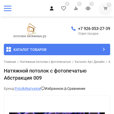
0
0
0
0
+7 926 053-27-39
Отдел продаж
КАТАЛОГ ТОВАРОВ
Главная
/
Натяжные потолки с фотопечатью
/
Каталог Арт Дизайн
/
Абс
Натяжной потолок с фотопечатью
Абстракция 009
Бренд:
PotolkiNatyajnie
Избранное
Сравнение