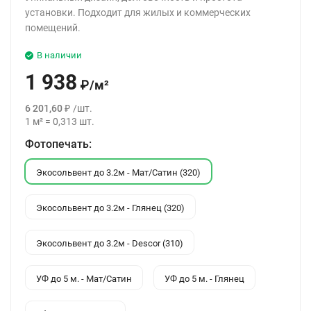
установки. Подходит для жилых и коммерческих
помещений.
В наличии
1 938
₽
/
м²
6 201,60
₽
/
шт.
1
м²
=
0,313
шт.
Фотопечать:
Экосольвент до 3.2м - Мат/Сатин (320)
Экосольвент до 3.2м - Глянец (320)
Экосольвент до 3.2м - Descor (310)
УФ до 5 м. - Мат/Сатин
УФ до 5 м. - Глянец