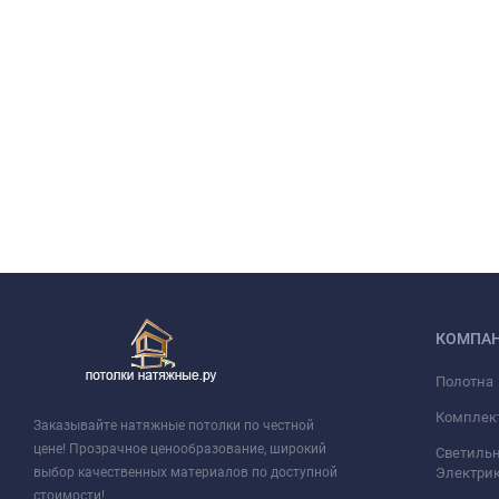
КОМПА
Полотна
Комплек
Заказывайте натяжные потолки по честной
цене! Прозрачное ценообразование, широкий
Светильн
выбор качественных материалов по доступной
Электри
стоимости!