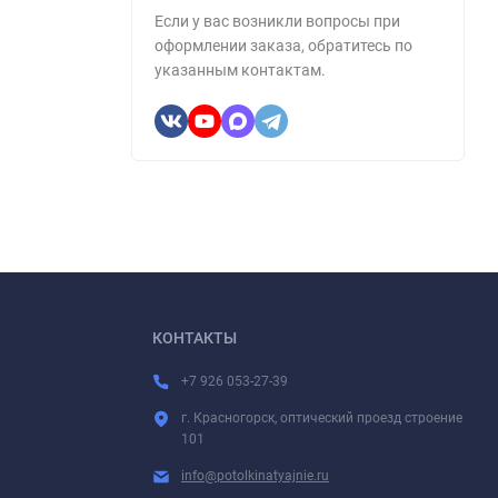
Если у вас возникли вопросы при
оформлении заказа, обратитесь по
указанным контактам.
КОНТАКТЫ
+7 926 053-27-39
г. Красногорск, оптический проезд строение
101
info@potolkinatyajnie.ru