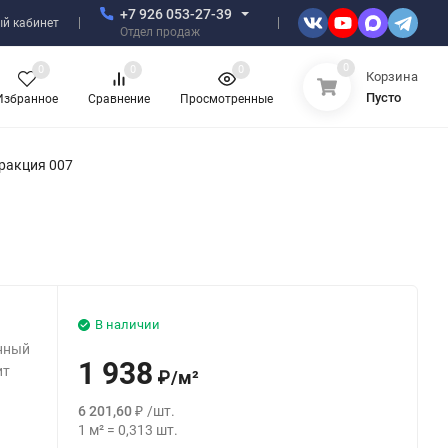
+7 926 053-27-39
й кабинет
Отдел продаж
0
0
0
0
Корзина
Пусто
Избранное
Сравнение
Просмотренные
ракция 007
В наличии
енный
1 938
ит
₽
/
м²
6 201,60
₽
/
шт.
1
м²
=
0,313
шт.