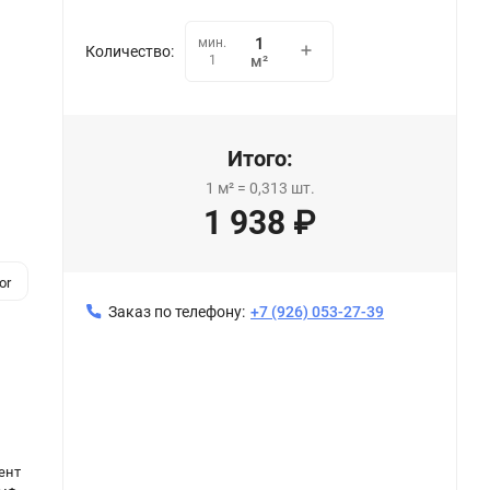
мин.
Количество:
1
м²
Итого:
1
м²
=
0,313
шт.
1 938
₽
or
Заказ по телефону:
+7 (926) 053-27-39
ент