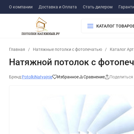
О компании
Доставка и Оплата
Стать дилером
Гарант
КАТАЛОГ ТОВАРО
Главная
/
Натяжные потолки с фотопечатью
/
Каталог Ар
Натяжной потолок с фотопе
Бренд:
PotolkiNatyajnie
Избранное
Сравнение
Поделиться