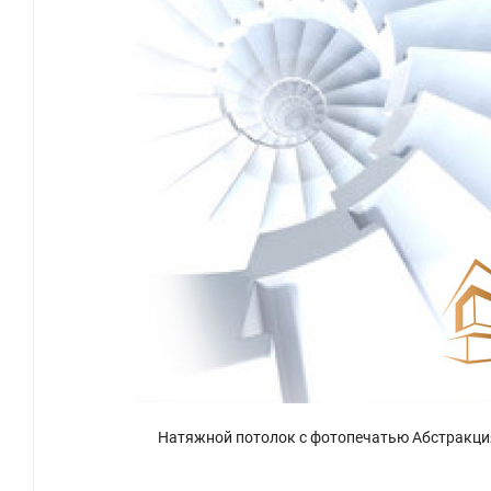
Натяжной потолок с фотопечатью Абстракци