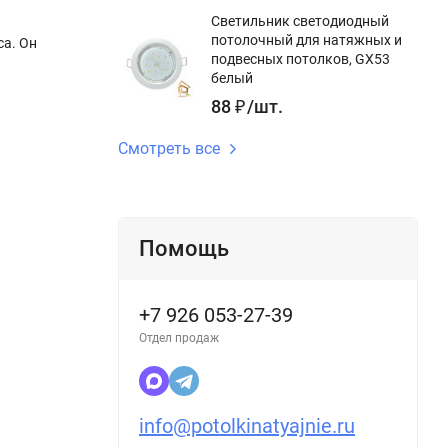
Светильник светодиодный
потолочный для натяжных и
са. Он
подвесных потолков, GX53
белый
88
₽
/
шт.
Смотреть все
Помощь
+7 926 053-27-39
Отдел продаж
info@potolkinatyajnie.ru