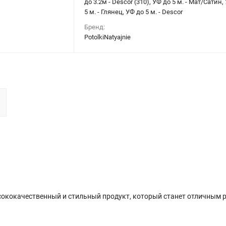
до 3.2м - Descor (310), УФ до 5 м. - Мат/Сатин,
5 м. - Глянец, УФ до 5 м. - Descor
Бренд:
PotolkiNatyajnie
сококачественный и стильный продукт, который станет отличным 