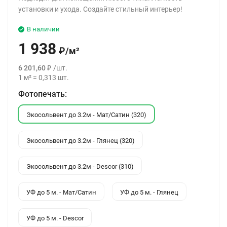
установки и ухода. Создайте стильный интерьер!
В наличии
1 938
₽
/
м²
6 201,60
₽
/
шт.
1
м²
=
0,313
шт.
Фотопечать:
Экосольвент до 3.2м - Мат/Сатин (320)
Экосольвент до 3.2м - Глянец (320)
Экосольвент до 3.2м - Descor (310)
УФ до 5 м. - Мат/Сатин
УФ до 5 м. - Глянец
УФ до 5 м. - Descor