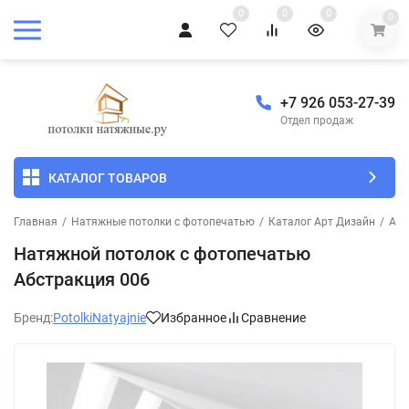
0
0
0
0
+7 926 053-27-39
Отдел продаж
КАТАЛОГ ТОВАРОВ
Главная
/
Натяжные потолки с фотопечатью
/
Каталог Арт Дизайн
/
Абс
Натяжной потолок с фотопечатью
Абстракция 006
Бренд:
PotolkiNatyajnie
Избранное
Сравнение