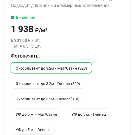
Подходит для жилых и коммерческих помещений.
В наличии
1 938
₽
/
м²
6 201,60
₽
/
шт.
1
м²
=
0,313
шт.
Фотопечать:
Экосольвент до 3.2м - Мат/Сатин (320)
Экосольвент до 3.2м - Глянец (320)
Экосольвент до 3.2м - Descor (310)
УФ до 5 м. - Мат/Сатин
УФ до 5 м. - Глянец
УФ до 5 м. - Descor