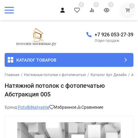
0
0
0
0
+7 926 053-27-39
Отдел продаж
КАТАЛОГ ТОВАРОВ
Главная
/
Натяжные потолки с фотопечатью
/
Каталог Арт Дизайн
/
Абс
Натяжной потолок с фотопечатью
Абстракция 005
Бренд:
PotolkiNatyajnie
Избранное
Сравнение