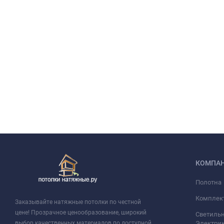
КОМПА
Полотна
Комплек
Заказывайте натяжные потолки по честной
цене! Прозрачное ценообразование, широкий
Светильн
выбор качественных материалов по доступной
Электри