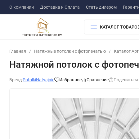
О компании
Доставка и Оплата
Стать дилером
Гарант
КАТАЛОГ ТОВАРО
Главная
/
Натяжные потолки с фотопечатью
/
Каталог Ар
Натяжной потолок с фотопе
Бренд:
PotolkiNatyajnie
Избранное
Сравнение
Поделиться