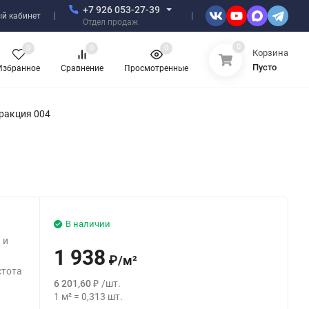
+7 926 053-27-39
й кабинет
Отдел продаж
0
0
0
0
Корзина
Пусто
Избранное
Сравнение
Просмотренные
ракция 004
В наличии
 и
1 938
₽
/
м²
стота
6 201,60
₽
/
шт.
1
м²
=
0,313
шт.