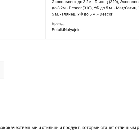
Экосольвент до 3.2м - Глянец (320), Экосольв
до 3.2м - Descor (310), УФ до 5 м. - Мат/Сатин,
5 м. - Глянец, УФ до 5 м. - Descor
Бренд:
PotolkiNatyajnie
сококачественный и стильный продукт, который станет отличным 