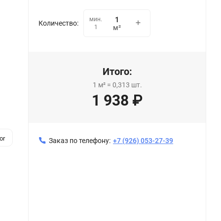
мин.
Количество:
1
м²
Итого:
1
м²
=
0,313
шт.
1 938
₽
or
Заказ по телефону:
+7 (926) 053-27-39