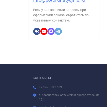
info@potolkinatyajnie.ru
Если у вас возникли вопросы при
оформлении заказа, обратитесь по
указанным контактам.
КОНТАКТЫ
+7 926 053-27-39
г. Красногорск, оптический проезд строение
101