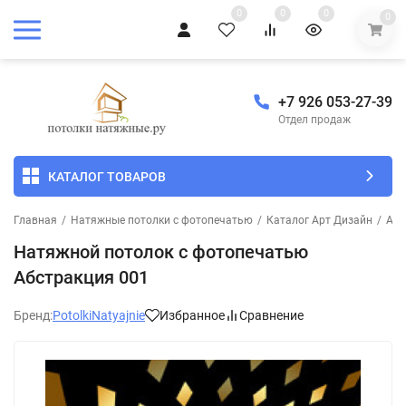
0
0
0
0
+7 926 053-27-39
Отдел продаж
КАТАЛОГ ТОВАРОВ
Главная
/
Натяжные потолки с фотопечатью
/
Каталог Арт Дизайн
/
Абс
Натяжной потолок с фотопечатью
Абстракция 001
Бренд:
PotolkiNatyajnie
Избранное
Сравнение