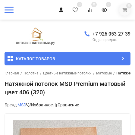
0
0
0
0
+7 926 053-27-39
Отдел продаж
КАТАЛОГ ТОВАРОВ
Главная
/
Полотна
/
Цветные натяжные потолки
/
Матовые
/
Натяжной 
Натяжной потолок MSD Premium матовый
цвет 406 (320)
Бренд:
MSD
Избранное
Сравнение