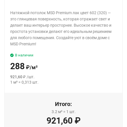
Натяжной потолок MSD Premium лак цвет 602 (320) —
это глянцевая поверхность, которая отражает свет и
делает ваш интерьер просторнее. Высокое качество и
простота установки делают его идеальным решением
для любого помещения. Создайте уют в своём доме с
MSD Premium!
В наличии
288
₽
/
м²
921,60
₽
/
шт.
1
м²
=
0,313
шт.
Итого:
3.2
м²
=
1
шт.
921,60
₽