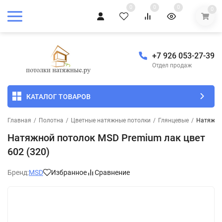
0
0
0
0
+7 926 053-27-39
Отдел продаж
КАТАЛОГ ТОВАРОВ
Главная
/
Полотна
/
Цветные натяжные потолки
/
Глянцевые
/
Натяжной
Натяжной потолок MSD Premium лак цвет
602 (320)
Бренд:
MSD
Избранное
Сравнение