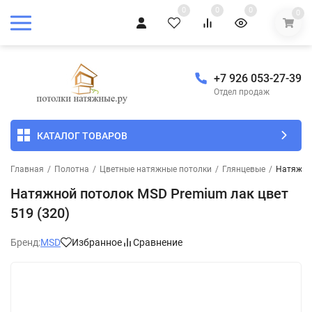
0
0
0
0
+7 926 053-27-39
Отдел продаж
КАТАЛОГ ТОВАРОВ
Главная
/
Полотна
/
Цветные натяжные потолки
/
Глянцевые
/
Натяжной
Натяжной потолок MSD Premium лак цвет
519 (320)
Бренд:
MSD
Избранное
Сравнение